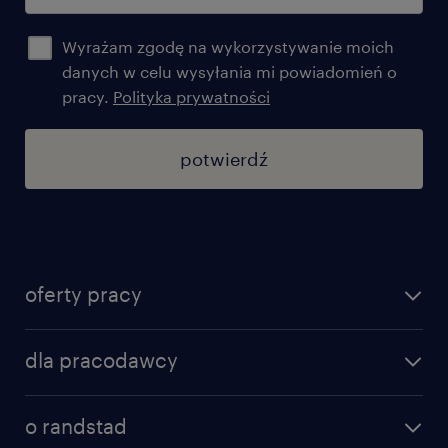
Wyrażam zgodę na wykorzystywanie moich
danych w celu wysyłania mi powiadomień o
pracy.
Polityka prywatności
potwierdź
oferty pracy
znajdź pracę
dla pracodawcy
specjalizacje
poznaj nasze usługi
nasze biura
o randstad
dlaczego randstad
złóż CV