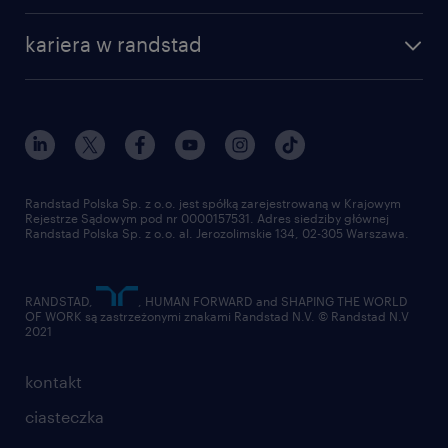
nasza historia
centrum wiedzy
praca w amazon
kariera w randstad
Instytut Badawczy Randstad
blog randstad
работа в Польше
dołącz do nas
randstad award
kontakt
nasz świat
dla mediów
pracuj w randstad
dla dostawców
złóż CV
Randstad Polska Sp. z o.o. jest spółką zarejestrowaną w Krajowym
Rejestrze Sądowym pod nr 0000157531. Adres siedziby głównej
Randstad Polska Sp. z o.o. al. Jerozolimskie 134, 02-305 Warszawa.
RANDSTAD,
, HUMAN FORWARD and SHAPING THE WORLD
OF WORK są zastrzeżonymi znakami Randstad N.V. © Randstad N.V
2021
kontakt
ciasteczka