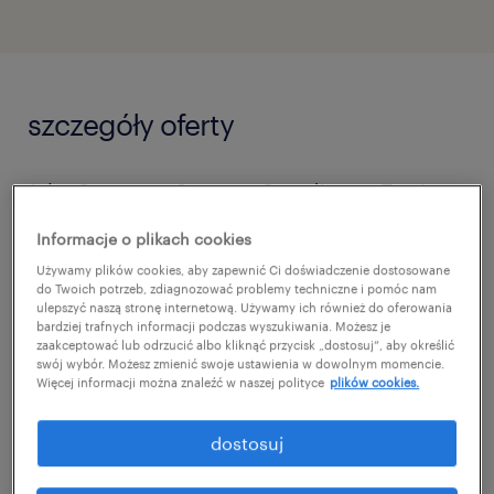
szczegóły oferty
Jako Customer Support Coordinator Twoim
celem będzie aktywne wspieranie rozwoju
Informacje o plikach cookies
biznesu serwisowego poprzez budowanie
Używamy plików cookies, aby zapewnić Ci doświadczenie dostosowane
trwałych relacji z klientami oraz promowanie
do Twoich potrzeb, zdiagnozować problemy techniczne i pomóc nam
ulepszyć naszą stronę internetową. Używamy ich również do oferowania
rozwiązań technicznych i części zamiennych.
bardziej trafnych informacji podczas wyszukiwania. Możesz je
zaakceptować lub odrzucić albo kliknąć przycisk „dostosuj”, aby określić
Będziesz odpowiedzialny/a za cały cykl życia
swój wybór. Możesz zmienić swoje ustawienia w dowolnym momencie.
Więcej informacji można znaleźć w naszej polityce
plików cookies.
oferty - od jej przygotowania, przez
monitorowanie realizacji, aż po opiekę
dostosuj
posprzedażową. Dzięki Twojemu
zaangażowaniu i analizie satysfakcji klientów,