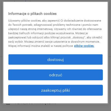
mężczyźni
Informacje o plikach cookies
strzegom, dolnośląskie
Używamy plików cookies, aby zapewnić Ci doświadczenie dostosowane
praca tymczasowa
do Twoich potrzeb, zdiagnozować problemy techniczne i pomóc nam
PLN4,806 miesięcznie
ulepszyć naszą stronę internetową. Używamy ich również do oferowania
bardziej trafnych informacji podczas wyszukiwania. Możesz je
zaakceptować lub odrzucić albo kliknąć przycisk „dostosuj”, aby określić
swój wybór. Możesz zmienić swoje ustawienia w dowolnym momencie.
opublikowano 31 lipca 2026
Więcej informacji można znaleźć w naszej polityce
plików cookies.
dostosuj
pracownik produkcji / pracownica
odrzuć
produkcji
strzegom, dolnośląskie
zaakceptuj pliki
praca tymczasowa
PLN5,399 miesięcznie