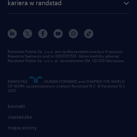
kariera w randstad
Instytut Badawczy Randstad
blog randstad
работа в Польше
dołącz do nas
randstad award
kontakt
nasz świat
dla mediów
pracuj w randstad
dla dostawców
złóż CV
Randstad Polska Sp. z o.o. jest spółką zarejestrowaną w Krajowym
Rejestrze Sądowym pod nr 0000157531. Adres siedziby głównej
Randstad Polska Sp. z o.o. al. Jerozolimskie 134, 02-305 Warszawa.
RANDSTAD,
, HUMAN FORWARD and SHAPING THE WORLD
OF WORK są zastrzeżonymi znakami Randstad N.V. © Randstad N.V
2021
kontakt
ciasteczka
mapa strony