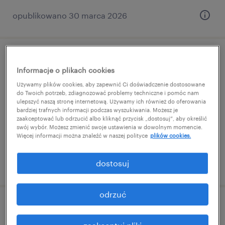
opublikowano 30 marca 2026
operator wózka widłowego k/m/n
Informacje o plikach cookies
Używamy plików cookies, aby zapewnić Ci doświadczenie dostosowane
biskupice podgórne, dolnośląskie
do Twoich potrzeb, zdiagnozować problemy techniczne i pomóc nam
praca tymczasowa
ulepszyć naszą stronę internetową. Używamy ich również do oferowania
bardziej trafnych informacji podczas wyszukiwania. Możesz je
PLN6,500 miesięcznie
zaakceptować lub odrzucić albo kliknąć przycisk „dostosuj”, aby określić
swój wybór. Możesz zmienić swoje ustawienia w dowolnym momencie.
Więcej informacji można znaleźć w naszej polityce
plików cookies.
dostosuj
opublikowano 30 marca 2026
odrzuć
pracownik wspierający k/m/n