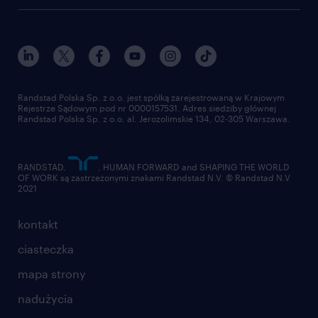
работа в Польше
dołącz do nas
randstad award
kontakt
nasz świat
dla mediów
pracuj w randstad
dla dostawców
złóż CV
Randstad Polska Sp. z o.o. jest spółką zarejestrowaną w Krajowym
Rejestrze Sądowym pod nr 0000157531. Adres siedziby głównej
Randstad Polska Sp. z o.o. al. Jerozolimskie 134, 02-305 Warszawa.
RANDSTAD,
, HUMAN FORWARD and SHAPING THE WORLD
OF WORK są zastrzeżonymi znakami Randstad N.V. © Randstad N.V
2021
kontakt
ciasteczka
mapa strony
nadużycia