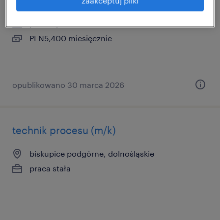
zaakceptuj pliki
biskupice podgórne, dolnośląskie
praca tymczasowa
PLN5,400 miesięcznie
opublikowano 30 marca 2026
technik procesu (m/k)
biskupice podgórne, dolnośląskie
praca stała