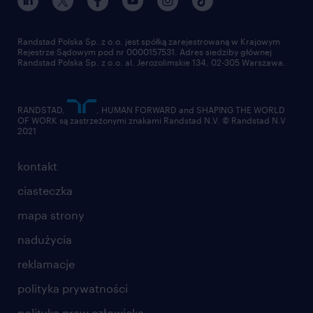
pracuj w randstad
dla dostawców
złóż CV
Randstad Polska Sp. z o.o. jest spółką zarejestrowaną w Krajowym
Rejestrze Sądowym pod nr 0000157531. Adres siedziby głównej
Randstad Polska Sp. z o.o. al. Jerozolimskie 134, 02-305 Warszawa.
RANDSTAD,
, HUMAN FORWARD and SHAPING THE WORLD
OF WORK są zastrzeżonymi znakami Randstad N.V. © Randstad N.V
2021
kontakt
ciasteczka
mapa strony
nadużycia
reklamacje
polityka prywatności
polityka praw człowieka