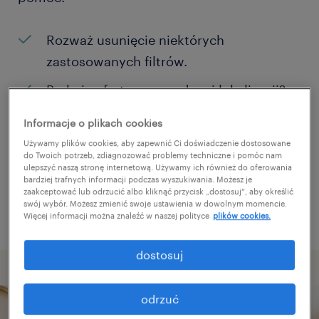
Rozważ usunięcie niektórych
zastosowanych filtrów.
Brakuje ofert pracy w danej lokalizacji?
Rozważ zwiększenie obszaru
Informacje o plikach cookies
poszukiwań?
Używamy plików cookies, aby zapewnić Ci doświadczenie dostosowane
do Twoich potrzeb, zdiagnozować problemy techniczne i pomóc nam
Zmień nazwę stanowiska albo słowa
ulepszyć naszą stronę internetową. Używamy ich również do oferowania
bardziej trafnych informacji podczas wyszukiwania. Możesz je
kluczowe i sprawdź, czy zostały zapisane
zaakceptować lub odrzucić albo kliknąć przycisk „dostosuj”, aby określić
poprawnie.
swój wybór. Możesz zmienić swoje ustawienia w dowolnym momencie.
Więcej informacji można znaleźć w naszej polityce
plików cookies.
dostosuj
odrzuć