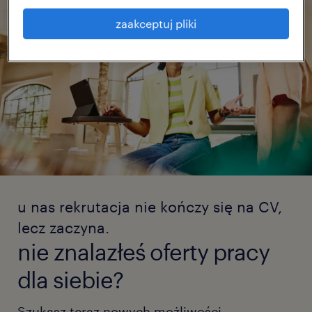
zaakceptuj pliki
u nas rekrutacja nie kończy się na CV,
lecz zaczyna.
nie znalazłeś oferty pracy
dla siebie?
Szukasz teraz nowych możliwości