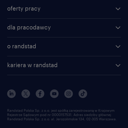
oferty pracy
znajdź pracę
dla pracodawcy
specjalizacje
poznaj nasze usługi
nasze biura
o randstad
dlaczego randstad
złóż CV
nasza historia
centrum wiedzy
praca w amazon
kariera w randstad
Instytut Badawczy Randstad
blog randstad
работа в Польше
dołącz do nas
randstad award
kontakt
nasz świat
dla mediów
pracuj w randstad
dla dostawców
złóż CV
Randstad Polska Sp. z o.o. jest spółką zarejestrowaną w Krajowym
Rejestrze Sądowym pod nr 0000157531. Adres siedziby głównej
Randstad Polska Sp. z o.o. al. Jerozolimskie 134, 02-305 Warszawa.