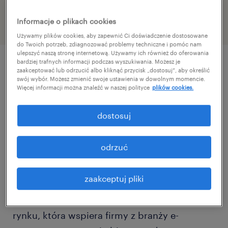
46970520
Informacje o plikach cookies
Używamy plików cookies, aby zapewnić Ci doświadczenie dostosowane
do Twoich potrzeb, zdiagnozować problemy techniczne i pomóc nam
ulepszyć naszą stronę internetową. Używamy ich również do oferowania
bardziej trafnych informacji podczas wyszukiwania. Możesz je
zaakceptować lub odrzucić albo kliknąć przycisk „dostosuj”, aby określić
szczegóły oferty
swój wybór. Możesz zmienić swoje ustawienia w dowolnym momencie.
Więcej informacji można znaleźć w naszej polityce
plików cookies.
Chcesz zrozumieć od strony praktycznej VAT i
dostosuj
pracować w środowisku międzynarodowym?
Jeżeli odpowiedź brzmi TAK, ta oferta jest dla
odrzuć
Ciebie!
zaakceptuj pliki
Naszym klientem jest międzynarodowa firma
konsultingowa z ugruntowaną pozycją na
rynku, która wspiera firmy z branży e-