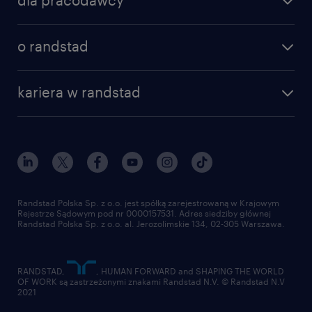
dla pracodawcy
specjalizacje
poznaj nasze usługi
nasze biura
o randstad
dlaczego randstad
złóż CV
nasza historia
centrum wiedzy
praca w amazon
kariera w randstad
Instytut Badawczy Randstad
blog randstad
работа в Польше
dołącz do nas
randstad award
kontakt
nasz świat
dla mediów
pracuj w randstad
dla dostawców
złóż CV
Randstad Polska Sp. z o.o. jest spółką zarejestrowaną w Krajowym
Rejestrze Sądowym pod nr 0000157531. Adres siedziby głównej
Randstad Polska Sp. z o.o. al. Jerozolimskie 134, 02-305 Warszawa.
RANDSTAD,
, HUMAN FORWARD and SHAPING THE WORLD
OF WORK są zastrzeżonymi znakami Randstad N.V. © Randstad N.V
2021