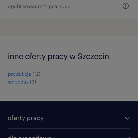
opublikowano 2 lipca 2026
inne oferty pracy w Szczecin
produkcja
(
12
)
sprzedaż
(
3
)
oferty pracy
znajdź pracę