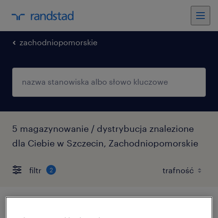
zachodniopomorskie
5 magazynowanie / dystrybucja znalezione
dla Ciebie w Szczecin, Zachodniopomorskie
filtr
2
magazynier (k/m/n)