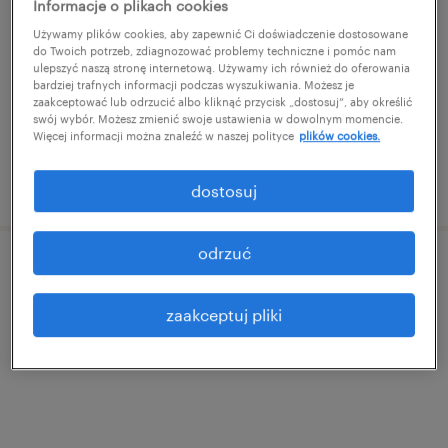
Informacje o plikach cookies
szczecin, zachodniopomorskie
Używamy plików cookies, aby zapewnić Ci doświadczenie dostosowane
do Twoich potrzeb, zdiagnozować problemy techniczne i pomóc nam
praca tymczasowa
ulepszyć naszą stronę internetową. Używamy ich również do oferowania
bardziej trafnych informacji podczas wyszukiwania. Możesz je
zaakceptować lub odrzucić albo kliknąć przycisk „dostosuj”, aby określić
swój wybór. Możesz zmienić swoje ustawienia w dowolnym momencie.
Więcej informacji można znaleźć w naszej polityce
plików cookies.
opublikowano 26 czerwca 2026
dostosuj
odrzuć
magazynier ii szczecin
zaakceptuj pliki
szczecin, zachodniopomorskie
praca tymczasowa