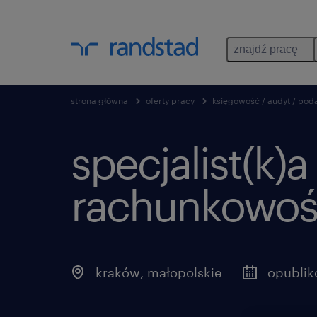
znajdź pracę
strona główna
oferty pracy
księgowość / audyt / poda
specjalist(k)
rachunkowoś
kraków
,
małopolskie
opublik