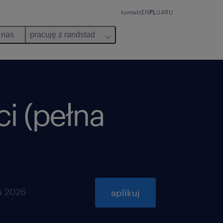
kontakt
EN
PL
UA
RU
 nas
pracuję z randstad
ci (pełna
a 2026
aplikuj