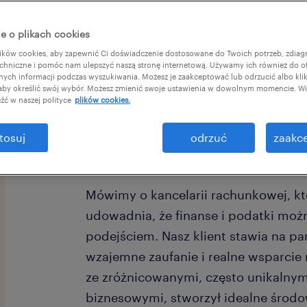
e o plikach cookies
ków cookies, aby zapewnić Ci doświadczenie dostosowane do Twoich potrzeb, zdia
chniczne i pomóc nam ulepszyć naszą stronę internetową. Używamy ich również do o
afnych informacji podczas wyszukiwania. Możesz je zaakceptować lub odrzucić albo kli
 aby określić swój wybór. Możesz zmienić swoje ustawienia w dowolnym momencie. Wię
źć w naszej polityce
plików cookies.
Szukasz miejsca, w którym Twoja wie
tosuj
odrzuć
zaakce
rozwój to nie tylko puste hasło? Dołą
Mówimy o kancelarii rachunkowej, kt
udowadnia, że finanse i podatki moż
podejściem. Nasz klient stawia na pa
wzajemne zaufanie i realne wsparcie 
ze zróżnicowanymi, często unikalny
biznesowymi, stworzył idealne środ