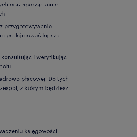
ych oraz sporządzanie
ch
zez przygotowywanie
 im podejmować lepsze
 konsultując i weryfikując
społu
kadrowo-płacowej. Do tych
zespół, z którym będziesz
owadzeniu księgowości