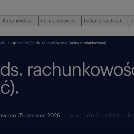
dla kandydata
dla pracodawcy
badania randstad
o
tki
specjalist(k)a ds. rachunkowości (pełna rachunkowość)
a ds. rachunkowoś
ć).
owano 15 czerwca 2026
ważna do 31 październik