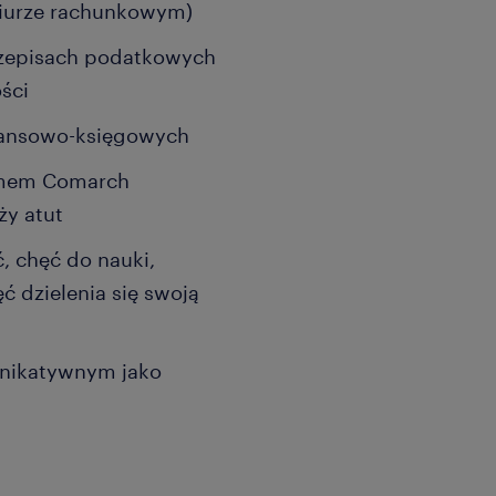
biurze rachunkowym)
rzepisach podatkowych
ości
nansowo-księgowych
amem Comarch
ży atut
, chęć do nauki,
ć dzielenia się swoją
unikatywnym jako