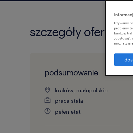
Informacj
Używamy pli
szczegóły oferty
problemy te
bardziej tr
„dostosuj”,
można znale
dos
podsumowanie
kraków, małopolskie
praca stała
pełen etat