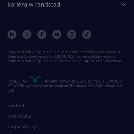
praca w amazon
kariera w randstad
Instytut Badawczy Randstad
blog randstad
работа в Польше
dołącz do nas
randstad award
kontakt
nasz świat
dla mediów
pracuj w randstad
dla dostawców
złóż CV
Randstad Polska Sp. z o.o. jest spółką zarejestrowaną w Krajowym
Rejestrze Sądowym pod nr 0000157531. Adres siedziby głównej
Randstad Polska Sp. z o.o. al. Jerozolimskie 134, 02-305 Warszawa.
RANDSTAD,
, HUMAN FORWARD and SHAPING THE WORLD
OF WORK są zastrzeżonymi znakami Randstad N.V. © Randstad N.V
2021
kontakt
ciasteczka
mapa strony