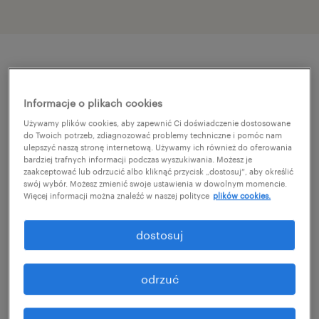
szczegóły oferty
Informacje o plikach cookies
Dla naszego klienta - uznanego,
Używamy plików cookies, aby zapewnić Ci doświadczenie dostosowane
do Twoich potrzeb, zdiagnozować problemy techniczne i pomóc nam
międzynarodowego dostawcy nowoczesnych
ulepszyć naszą stronę internetową. Używamy ich również do oferowania
bardziej trafnych informacji podczas wyszukiwania. Możesz je
rozwiązań dla sektora drukarskiego -
zaakceptować lub odrzucić albo kliknąć przycisk „dostosuj”, aby określić
swój wybór. Możesz zmienić swoje ustawienia w dowolnym momencie.
poszukujemy dynamicznego i samodzielnego
Więcej informacji można znaleźć w naszej polityce
plików cookies.
Doradcy Techniczno-Handlowego, który
swoimi działaniami wesprze budowanie
dostosuj
sprzedaży i umacnianie pozycji marki na
rynku. Jeśli doskonale znasz specyfikę
odrzuć
klientów z branży drukarni fleksograficznych
ta rekrutacja jest właśnie dla Ciebie!