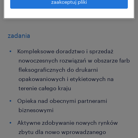
zaakceptuj pliki
zadania
Kompleksowe doradztwo i sprzedaż
nowoczesnych rozwiązań w obszarze farb
fleksograficznych do drukarni
opakowaniowych i etykietowych na
terenie całego kraju
Opieka nad obecnymi partnerami
biznesowymi
Aktywne zdobywanie nowych rynków
zbytu dla nowo wprowadzanego