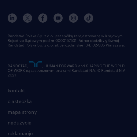
Randstad Polska Sp. z o.o. jest spółką zarejestrowaną w Krajowym
Rejestrze Sądowym pod nr 0000157531. Adres siedziby głównej
Randstad Polska Sp. z o.o. al. Jerozolimskie 134, 02-305 Warszawa.
RANDSTAD,
, HUMAN FORWARD and SHAPING THE WORLD
OF WORK są zastrzeżonymi znakami Randstad N.V. © Randstad N.V
2021
kontakt
ciasteczka
mapa strony
nadużycia
reklamacje