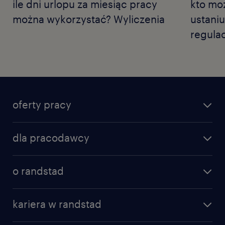
ile dni urlopu za miesiąc pracy
kto mo
można wykorzystać? Wyliczenia
ustaniu
regula
oferty pracy
dla pracodawcy
o randstad
kariera w randstad