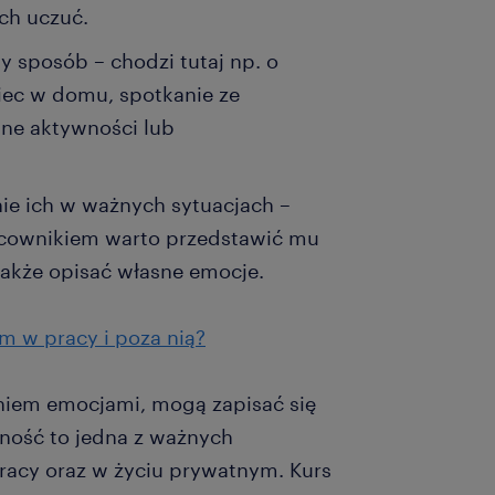
ych uczuć.
 sposób – chodzi tutaj np. o
niec w domu, spotkanie ze
nne aktywności lub
ie ich w ważnych sytuacjach –
acownikiem warto przedstawić mu
 także opisać własne emocje.
em w pracy i poza nią?
niem emocjami, mogą zapisać się
tność to jedna z ważnych
racy oraz w życiu prywatnym. Kurs