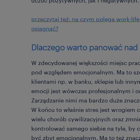
uczuć pozytywnych, jak i negatywnych
przeczytaj też: na czym polega work-lif
osiągnąć?
Dlaczego warto panować nad
W zdecydowanej większości miejsc prac
pod względem emocjonalnym. Ma to szc
klientami np. w banku, sklepie lub inn
emocji jest wówczas profesjonalnym i
Zarządzanie nimi ma bardzo duże znacz
W końcu to właśnie stres jest wrogiem c
wielu chorób cywilizacyjnych oraz zmni
kontrolować samego siebie na tyle, by c
być zbyt emocjonalnym. Ma to też znac