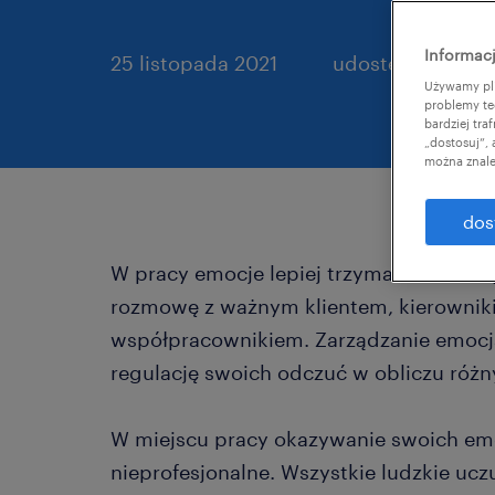
Informacj
25 listopada 2021
udostępnij artyku
Używamy pli
problemy te
bardziej tr
„dostosuj”,
można znale
dos
W pracy emocje lepiej trzymać na wodzy
rozmowę z ważnym klientem, kierowniki
współpracownikiem. Zarządzanie emocja
regulację swoich odczuć w obliczu różn
W miejscu pracy okazywanie swoich emoc
nieprofesjonalne. Wszystkie ludzkie ucz