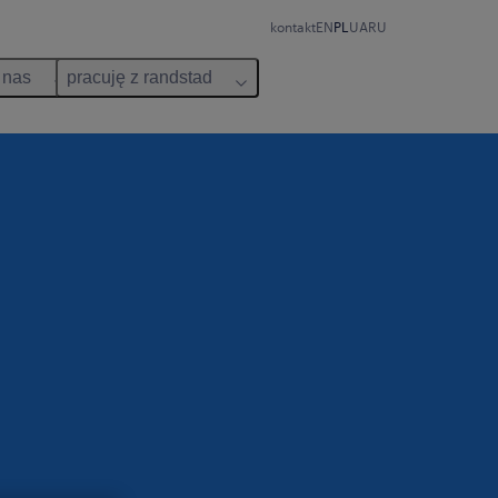
kontakt
EN
PL
UA
RU
 nas
pracuję z randstad