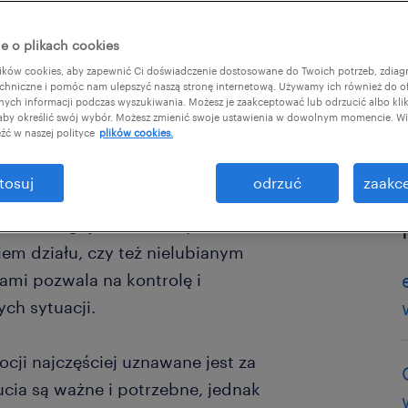
e o plikach cookies
ł:
ków cookies, aby zapewnić Ci doświadczenie dostosowane do Twoich potrzeb, zdia
chniczne i pomóc nam ulepszyć naszą stronę internetową. Używamy ich również do o
afnych informacji podczas wyszukiwania. Możesz je zaakceptować lub odrzucić albo kli
 aby określić swój wybór. Możesz zmienić swoje ustawienia w dowolnym momencie. Wię
źć w naszej polityce
plików cookies.
tosuj
odrzuć
zaakce
, bez względu na to, czy chodzi o
em działu, czy też nielubianym
mi pozwala na kontrolę i
ych sytuacji.
ji najczęściej uznawane jest za
ucia są ważne i potrzebne, jednak