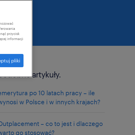
gnozować
ferowania
knąć przycisk
cej informacji
ptuj pliki
podobne artykuły.
emerytura po 10 latach pracy – ile
wynosi w Polsce i w innych krajach?
Outplacement – co to jest i dlaczego
warto go stosować?