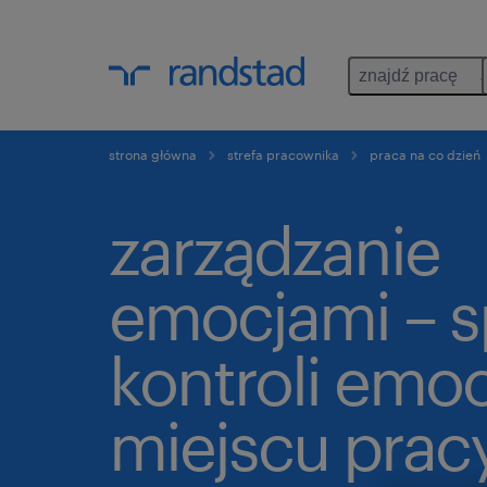
znajdź pracę
strona główna
strefa pracownika
praca na co dzień
zarządzanie
emocjami – 
kontroli emoc
miejscu prac