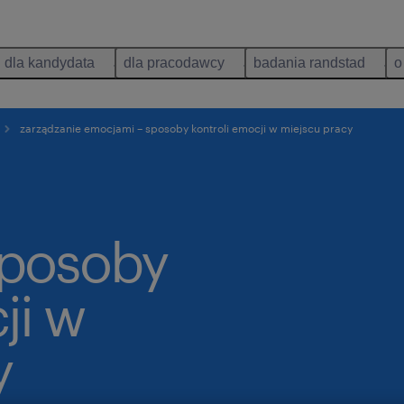
dla kandydata
dla pracodawcy
badania randstad
o
zarządzanie emocjami – sposoby kontroli emocji w miejscu pracy
sposoby
ji w
y