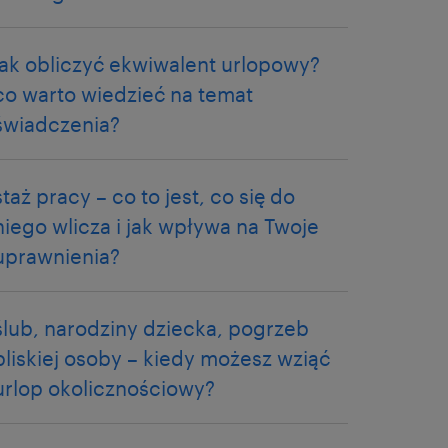
jak obliczyć ekwiwalent urlopowy?
co warto wiedzieć na temat
świadczenia?
staż pracy – co to jest, co się do
niego wlicza i jak wpływa na Twoje
uprawnienia?
ślub, narodziny dziecka, pogrzeb
bliskiej osoby – kiedy możesz wziąć
urlop okolicznościowy?