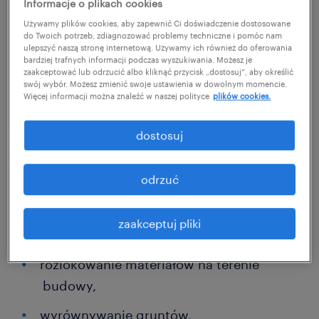
Informacje o plikach cookies
Operator koparki to poszukiwany specjalista.
Używamy plików cookies, aby zapewnić Ci doświadczenie dostosowane
Nie są mu potrzebne wyższe studia – choć
do Twoich potrzeb, zdiagnozować problemy techniczne i pomóc nam
ulepszyć naszą stronę internetową. Używamy ich również do oferowania
oczywiście może podnosić swoje kwalifikacje
bardziej trafnych informacji podczas wyszukiwania. Możesz je
zaakceptować lub odrzucić albo kliknąć przycisk „dostosuj”, aby określić
– aby stać się osobą, bez której inwestycje
swój wybór. Możesz zmienić swoje ustawienia w dowolnym momencie.
budowlane czy roboty drogowe nie mogą
Więcej informacji można znaleźć w naszej polityce
plików cookies.
prawidłowo funkcjonować. Do
dostosuj
podstawowych zadań operatora koparki
należą m.in.:
odrzuć
prowadzenie wykopów,
zaakceptuj pliki
budowa dróg dojazdowych,
rozlokowanie materiałów na terenie
budowy,
wyrównywanie gruntów,