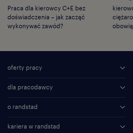
Praca dla kierowcy C+E bez
kierow
doświadczenia – jak zacząć
ciężar
wykonywać zawód?
obowią
oferty pracy
dla pracodawcy
o randstad
kariera w randstad