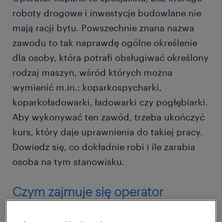
roboty drogowe i inwestycje budowlane nie
mają racji bytu. Powszechnie znana nazwa
zawodu to tak naprawdę ogólne określenie
dla osoby, która potrafi obsługiwać określony
rodzaj maszyn, wśród których można
wymienić m.in.: koparkospycharki,
koparkoładowarki, ładowarki czy pogłębiarki.
Aby wykonywać ten zawód, trzeba ukończyć
kurs, który daje uprawnienia do takiej pracy.
Dowiedz się, co dokładnie robi i ile zarabia
osoba na tym stanowisku.
Czym zajmuje się operator
koparki?