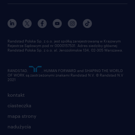
Randstad Polska Sp. z o.o. jest spółką zarejestrowaną w Krajowym
Rejestrze Sądowym pod nr 0000157531. Adres siedziby głównej
Randstad Polska Sp. z o.o. al. Jerozolimskie 134, 02-305 Warszawa.
RANDSTAD,
, HUMAN FORWARD and SHAPING THE WORLD
OF WORK są zastrzeżonymi znakami Randstad N.V. © Randstad N.V
2021
kontakt
ciasteczka
mapa strony
nadużycia