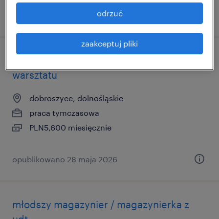
odrzuć
opublikowano 3 czerwca 2026
zaakceptuj pliki
pracownik warsztatu / pracownica
warsztatu
dobroszyce, dolnośląskie
praca tymczasowa
PLN5,600 miesięcznie
opublikowano 28 maja 2026
młodszy magazynier / magazynierka z