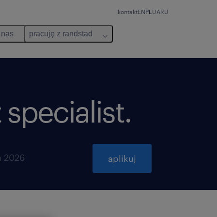
kontakt
EN
PL
UA
RU
 nas
pracuję z randstad
specialist.
a 2026
aplikuj