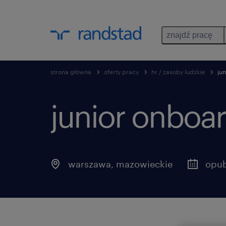
znajdź pracę
strona główna
oferty pracy
hr / zasoby ludzkie
ju
junior onboar
warszawa
,
mazowieckie
opub