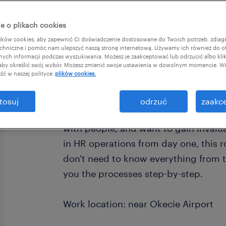
e o plikach cookies
ków cookies, aby zapewnić Ci doświadczenie dostosowane do Twoich potrzeb, zdia
chniczne i pomóc nam ulepszyć naszą stronę internetową. Używamy ich również do o
afnych informacji podczas wyszukiwania. Możesz je zaakceptować lub odrzucić albo kli
 aby określić swój wybór. Możesz zmienić swoje ustawienia w dowolnym momencie. Wię
Are you looking for a breakthrough o
źć w naszej polityce
plików cookies.
world of Human Resources? Our client
international pharmaceutical company
tosuj
odrzuć
zaakce
expanding its global team. If you are
with people, and want to gain invalu
in HR operations from day one, this r
don't need to know everything from th
you the processes step-by-step.
Work location: near Okecie Airport