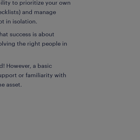
ility to prioritize your own
hecklists) and manage
t in isolation.
that success is about
lving the right people in
d! However, a basic
port or familiarity with
me asset.
.
a osób powyżej 18 roku