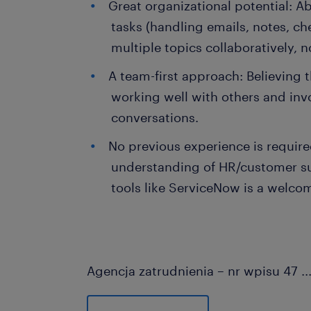
Great organizational potential: Ab
tasks (handling emails, notes, c
multiple topics collaboratively, no
A team-first approach: Believing 
working well with others and invo
conversations.
No previous experience is require
understanding of HR/customer sup
tools like ServiceNow is a welco
Agencja zatrudnienia – nr wpisu 47
..
ta oferta pracy przeznaczona jest dl