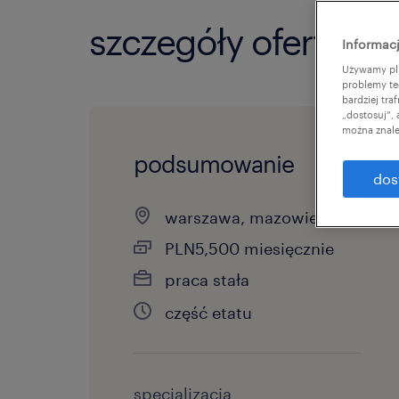
szczegóły oferty
Informacj
Używamy pli
problemy te
bardziej tr
„dostosuj”,
można znale
podsumowanie
dos
warszawa, mazowieckie
PLN5,500 miesięcznie
praca stała
część etatu
specjalizacja