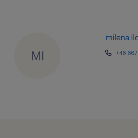
Growth and culture: A truly inte
with strong team support and an 
learn, grow, and build your futur
milena il
MI
+48 667