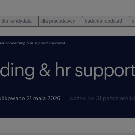
dla kandydata
dla pracodawcy
badania randstad
o
nior onboarding & hr support specialist
ding & hr support 
likowano 21 maja 2026
ważna do 31 październik