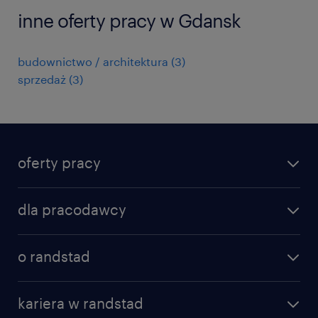
inne oferty pracy w Gdansk
budownictwo / architektura
(
3
)
sprzedaż
(
3
)
oferty pracy
znajdź pracę
dla pracodawcy
specjalizacje
poznaj nasze usługi
nasze biura
o randstad
dlaczego randstad
złóż CV
nasza historia
centrum wiedzy
praca w amazon
kariera w randstad
Instytut Badawczy Randstad
blog randstad