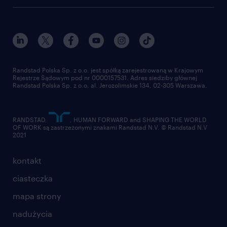
работа в Польше
dołącz do nas
randstad award
kontakt
nasz świat
dla mediów
pracuj w randstad
dla dostawców
złóż CV
Randstad Polska Sp. z o.o. jest spółką zarejestrowaną w Krajowym
Rejestrze Sądowym pod nr 0000157531. Adres siedziby głównej
Randstad Polska Sp. z o.o. al. Jerozolimskie 134, 02-305 Warszawa.
RANDSTAD,
, HUMAN FORWARD and SHAPING THE WORLD
OF WORK są zastrzeżonymi znakami Randstad N.V. © Randstad N.V
2021
kontakt
ciasteczka
mapa strony
nadużycia