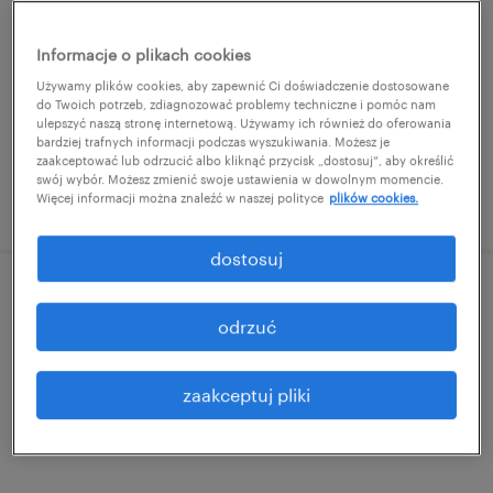
gdańsk, pomorskie
Informacje o plikach cookies
praca stała
Używamy plików cookies, aby zapewnić Ci doświadczenie dostosowane
do Twoich potrzeb, zdiagnozować problemy techniczne i pomóc nam
ulepszyć naszą stronę internetową. Używamy ich również do oferowania
bardziej trafnych informacji podczas wyszukiwania. Możesz je
zaakceptować lub odrzucić albo kliknąć przycisk „dostosuj”, aby określić
swój wybór. Możesz zmienić swoje ustawienia w dowolnym momencie.
Więcej informacji można znaleźć w naszej polityce
plików cookies.
opublikowano 11 lutego 2026
dostosuj
head of engineering
odrzuć
gdańsk, pomorskie
praca stała
zaakceptuj pliki