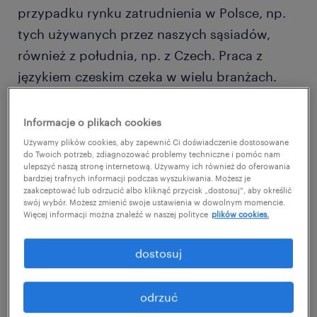
przypadku rynku zatrudnienia w Polsce, np.
tych używanych przez naszych sąsiadów,
również z południa, np. z Czech. Praca z
językiem czeskim czeka w wielu branżach.
Gdzie można ją zdobyć?
Informacje o plikach cookies
Praca: język czeski na polskim
Używamy plików cookies, aby zapewnić Ci doświadczenie dostosowane
do Twoich potrzeb, zdiagnozować problemy techniczne i pomóc nam
rynku zatrudnienia. Czy warto go
ulepszyć naszą stronę internetową. Używamy ich również do oferowania
znać?
bardziej trafnych informacji podczas wyszukiwania. Możesz je
zaakceptować lub odrzucić albo kliknąć przycisk „dostosuj”, aby określić
swój wybór. Możesz zmienić swoje ustawienia w dowolnym momencie.
Więcej informacji można znaleźć w naszej polityce
plików cookies.
Gdy mowa o językach obcych potrzebnych
na rynku pracy, pierwszym skojarzeniem jest
dostosuj
zazwyczaj angielski, a następnie np.
niemiecki, francuski czy hiszpański. Języki
odrzuć
zachodniosłowiańskie są o wiele mniej