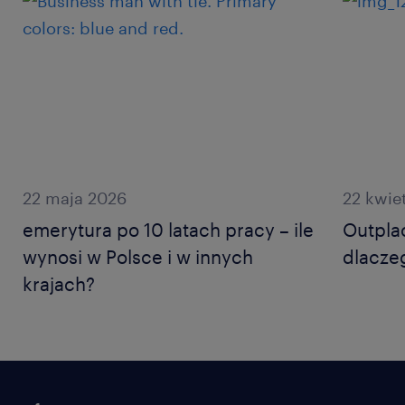
22 maja 2026
22 kwie
emerytura po 10 latach pracy – ile
Outplac
wynosi w Polsce i w innych
dlacze
krajach?