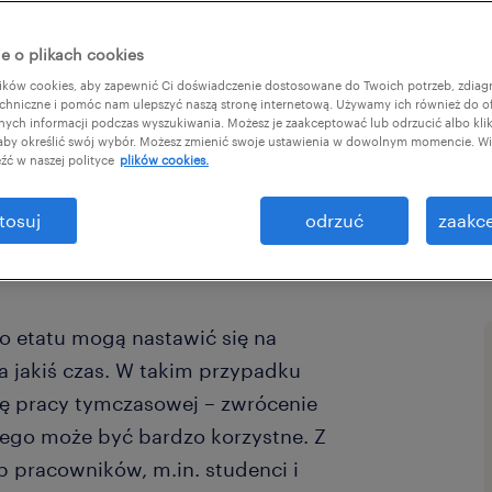
zania
e o plikach cookies
ków cookies, aby zapewnić Ci doświadczenie dostosowane do Twoich potrzeb, zdia
chniczne i pomóc nam ulepszyć naszą stronę internetową. Używamy ich również do o
afnych informacji podczas wyszukiwania. Możesz je zaakceptować lub odrzucić albo kli
 aby określić swój wybór. Możesz zmienić swoje ustawienia w dowolnym momencie. Wię
źć w naszej polityce
plików cookies.
tosuj
odrzuć
zaakce
o etatu mogą nastawić się na
a jakiś czas. W takim przypadku
ję pracy tymczasowej – zwrócenie
ego może być bardzo korzystne. Z
up pracowników, m.in. studenci i