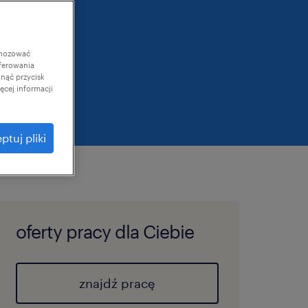
gnozować
ferowania
knąć przycisk
cej informacji
ptuj pliki
oferty pracy dla Ciebie
znajdź pracę