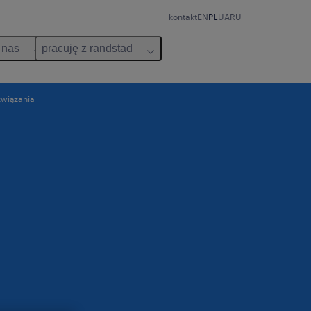
kontakt
EN
PL
UA
RU
 nas
pracuję z randstad
związania