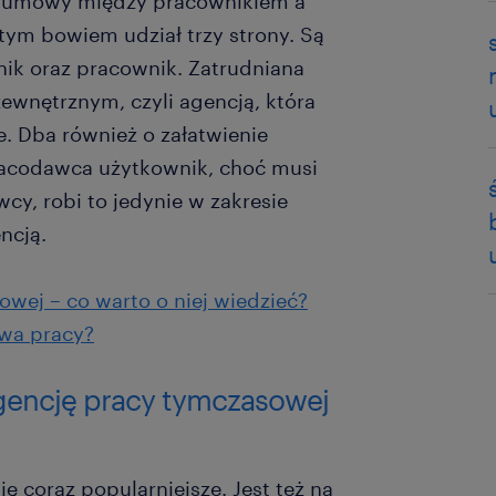
a umowy między pracownikiem a
ym bowiem udział trzy strony. Są
nik oraz pracownik. Zatrudniana
wnętrznym, czyli agencją, która
e. Dba również o załatwienie
pracodawca użytkownik, choć musi
y, robi to jedynie w zakresie
ncją.
wej – co warto o niej wiedzieć?
twa pracy?
agencję pracy tymczasowej
ię coraz popularniejsze. Jest też na