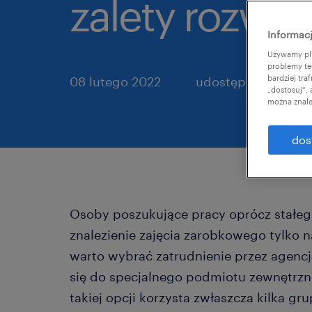
zalety rozwią
Informacj
Używamy pli
problemy te
bardziej tr
08 lutego 2022
udostępnij artykuł:
„dostosuj”,
można znale
dos
Osoby poszukujące pracy oprócz stałeg
znalezienie zajęcia zarobkowego tylko n
warto wybrać zatrudnienie przez agenc
się do specjalnego podmiotu zewnętrzn
takiej opcji korzysta zwłaszcza kilka gr