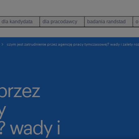
dla kandydata
dla pracodawcy
badania randstad
o
czym jest zatrudnienie przez agencję pracy tymczasowej? wady i zalety ro
przez
y
 wady i