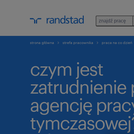
znajdź pracę
strona główna
strefa pracownika
praca na co dzień
czym jest
zatrudnienie 
agencję prac
tymczasowej?