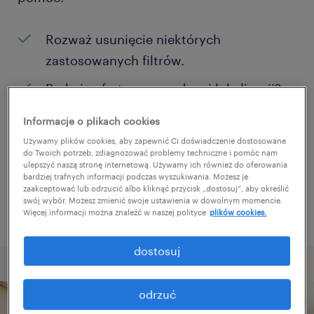
Rozważ usunięcie niektórych
zastosowanych filtrów.
Brakuje ofert pracy w danej lokalizacji?
Rozważ zwiększenie obszaru
Informacje o plikach cookies
poszukiwań?
Używamy plików cookies, aby zapewnić Ci doświadczenie dostosowane
do Twoich potrzeb, zdiagnozować problemy techniczne i pomóc nam
Zmień nazwę stanowiska albo słowa
ulepszyć naszą stronę internetową. Używamy ich również do oferowania
bardziej trafnych informacji podczas wyszukiwania. Możesz je
kluczowe i sprawdź, czy zostały zapisane
zaakceptować lub odrzucić albo kliknąć przycisk „dostosuj”, aby określić
poprawnie.
swój wybór. Możesz zmienić swoje ustawienia w dowolnym momencie.
Więcej informacji można znaleźć w naszej polityce
plików cookies.
dostosuj
odrzuć