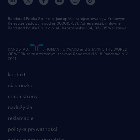
pracuj w randstad
dla dostawców
złóż CV
Randstad Polska Sp. z o.o. jest spółką zarejestrowaną w Krajowym
Rejestrze Sądowym pod nr 0000157531. Adres siedziby głównej
Randstad Polska Sp. z o.o. al. Jerozolimskie 134, 02-305 Warszawa.
RANDSTAD,
, HUMAN FORWARD and SHAPING THE WORLD
OF WORK są zastrzeżonymi znakami Randstad N.V. © Randstad N.V
2021
kontakt
ciasteczka
mapa strony
nadużycia
reklamacje
polityka prywatności
polityka praw człowieka