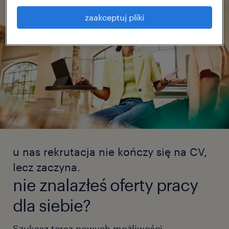
zaakceptuj pliki
u nas rekrutacja nie kończy się na CV,
lecz zaczyna.
nie znalazłeś oferty pracy
dla siebie?
Szukasz teraz nowych możliwości