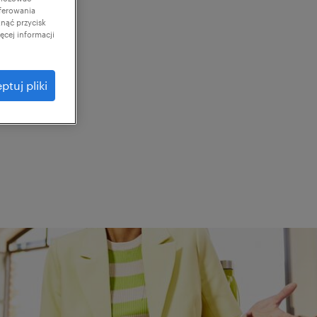
ferowania
knąć przycisk
cej informacji
ptuj pliki