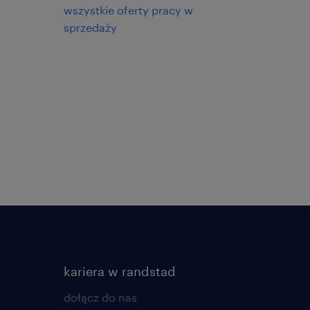
wszystkie oferty pracy w
sprzedaży
kariera w randstad
dołącz do nas