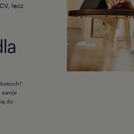
CV, lecz
dla
odowych?
ż swoje
się do