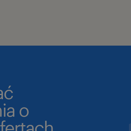
ać
ia o
fertach