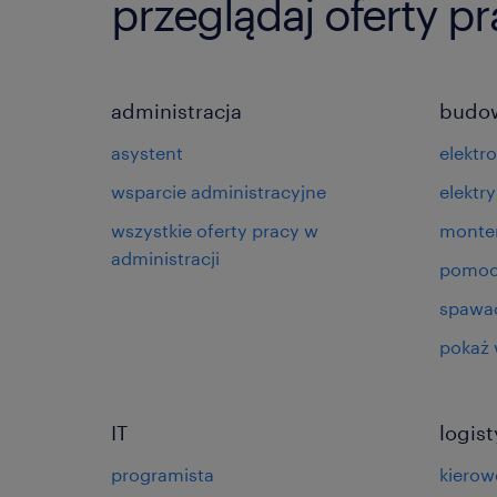
przeglądaj oferty p
administracja
budo
asystent
elektr
wsparcie administracyjne
elektry
wszystkie oferty pracy w
monte
administracji
pomoc
spawa
pokaż 
IT
logis
programista
kierow