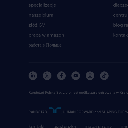
specjalizacje
dlacze
nasze biura
centr
złóż CV
blog r
praca w amazon
kontak
работа в Польше
Randstad Polska Sp. z o.o. jest spółką zarejestrowaną w Kr
RANDSTAD,
, HUMAN FORWARD and SHAPING THE WOR
kontakt
ciasteczka
mapa strony
nad