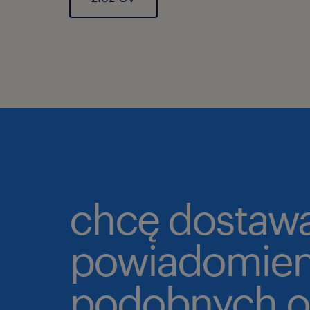
chcę dostaw
powiadomien
podobnych o