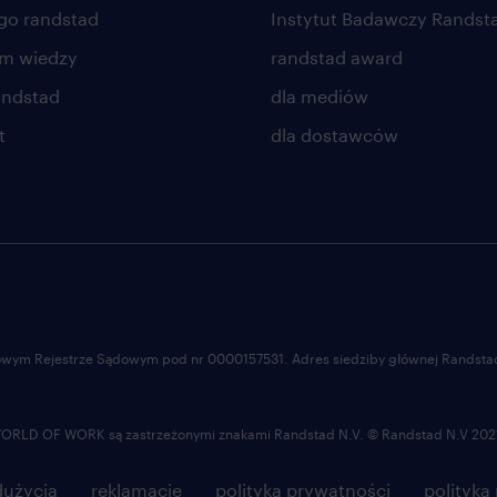
go randstad
Instytut Badawczy Randst
um wiedzy
randstad award
andstad
dla mediów
t
dla dostawców
ajowym Rejestrze Sądowym pod nr 0000157531. Adres siedziby głównej Randstad 
LD OF WORK są zastrzeżonymi znakami Randstad N.V. © Randstad N.V 202
użycia
reklamacje
polityka prywatności
polityka