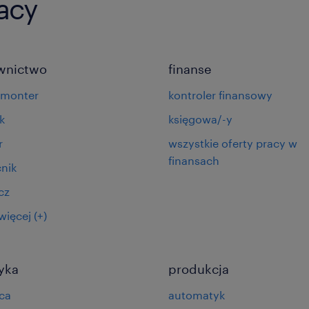
racy
wnictwo
finanse
omonter
kontroler finansowy
k
księgowa/-y
r
wszystkie oferty pracy w
finansach
nik
cz
więcej
(+)
tyka
produkcja
ca
automatyk