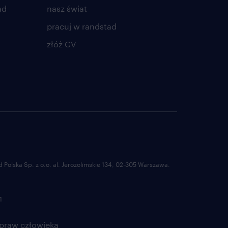
ad
nasz świat
pracuj w randstad
złóż CV
Polska Sp. z o.o. al. Jerozolimskie 134, 02-305 Warszawa.
1
 praw człowieka