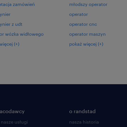
etacja zamówień
młodszy operator
ynier
operator
nier z udt
operator cnc
or wózka widłowego
operator maszyn
więcej
(+)
pokaż więcej
(+)
racodawcy
o randstad
 nasze usługi
nasza historia