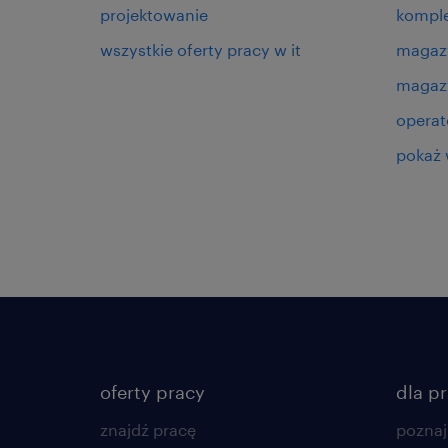
projektowanie
kompl
wszystkie oferty pracy w it
magaz
magazy
operat
pokaż 
oferty pracy
dla p
znajdź pracę
poznaj