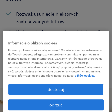
Rozważ usunięcie niektórych
zastosowanych filtrów.
Brakuje ofert pracy w danej lokalizacji?
Rozważ zwiększenie obszaru
Informacje o plikach cookies
poszukiwań?
Używamy plików cookies, aby zapewnić Ci doświadczenie dostosowane
do Twoich potrzeb, zdiagnozować problemy techniczne i pomóc nam
Zmień nazwę stanowiska albo słowa
ulepszyć naszą stronę internetową. Używamy ich również do oferowania
bardziej trafnych informacji podczas wyszukiwania. Możesz je
kluczowe i sprawdź, czy zostały zapisane
zaakceptować lub odrzucić albo kliknąć przycisk „dostosuj”, aby określić
poprawnie.
swój wybór. Możesz zmienić swoje ustawienia w dowolnym momencie.
Więcej informacji można znaleźć w naszej polityce
plików cookies.
dostosuj
odrzuć