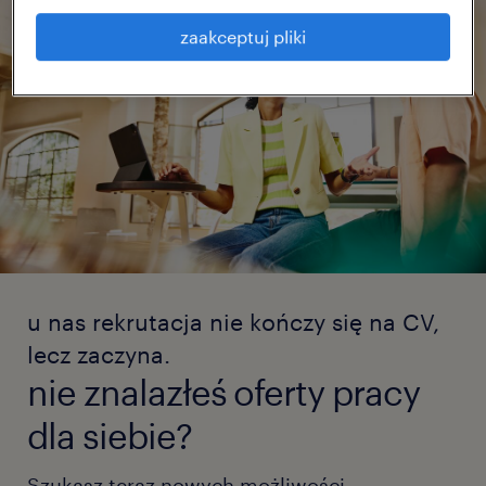
zaakceptuj pliki
u nas rekrutacja nie kończy się na CV,
lecz zaczyna.
nie znalazłeś oferty pracy
dla siebie?
Szukasz teraz nowych możliwości