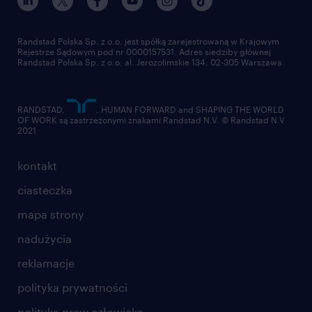
pracuj w randstad
dla dostawców
złóż CV
Randstad Polska Sp. z o.o. jest spółką zarejestrowaną w Krajowym
Rejestrze Sądowym pod nr 0000157531. Adres siedziby głównej
Randstad Polska Sp. z o.o. al. Jerozolimskie 134, 02-305 Warszawa.
RANDSTAD,
, HUMAN FORWARD and SHAPING THE WORLD
OF WORK są zastrzeżonymi znakami Randstad N.V. © Randstad N.V
2021
kontakt
ciasteczka
mapa strony
nadużycia
reklamacje
polityka prywatności
polityka praw człowieka