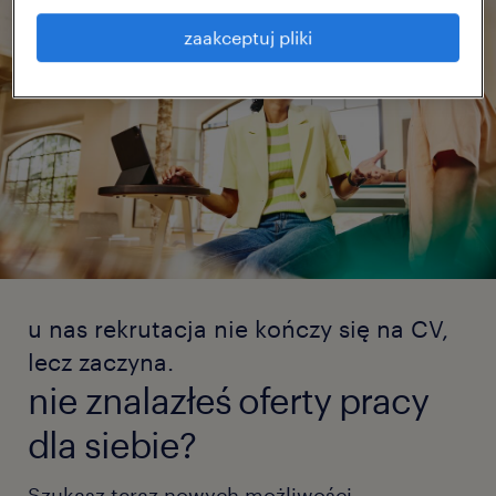
zaakceptuj pliki
u nas rekrutacja nie kończy się na CV,
lecz zaczyna.
nie znalazłeś oferty pracy
dla siebie?
Szukasz teraz nowych możliwości