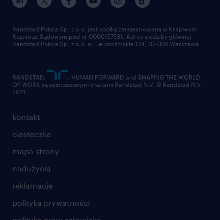
pracuj w randstad
dla dostawców
złóż CV
Randstad Polska Sp. z o.o. jest spółką zarejestrowaną w Krajowym
Rejestrze Sądowym pod nr 0000157531. Adres siedziby głównej
Randstad Polska Sp. z o.o. al. Jerozolimskie 134, 02-305 Warszawa.
RANDSTAD,
, HUMAN FORWARD and SHAPING THE WORLD
OF WORK są zastrzeżonymi znakami Randstad N.V. © Randstad N.V
2021
kontakt
ciasteczka
mapa strony
nadużycia
reklamacje
polityka prywatności
polityka praw człowieka