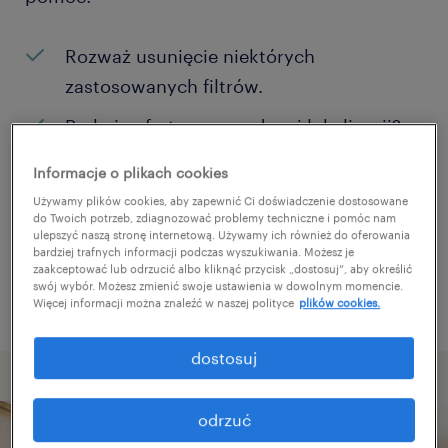
Rozważ usunięcie niektórych
zastosowanych filtrów.
Brakuje ofert pracy w danej lokalizacji?
Rozważ zwiększenie obszaru
Informacje o plikach cookies
poszukiwań?
Używamy plików cookies, aby zapewnić Ci doświadczenie dostosowane
do Twoich potrzeb, zdiagnozować problemy techniczne i pomóc nam
Zmień nazwę stanowiska albo słowa
ulepszyć naszą stronę internetową. Używamy ich również do oferowania
bardziej trafnych informacji podczas wyszukiwania. Możesz je
kluczowe i sprawdź, czy zostały zapisane
zaakceptować lub odrzucić albo kliknąć przycisk „dostosuj”, aby określić
poprawnie.
swój wybór. Możesz zmienić swoje ustawienia w dowolnym momencie.
Więcej informacji można znaleźć w naszej polityce
plików cookies.
dostosuj
odrzuć