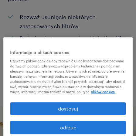
Rozważ usunięcie niektórych
zastosowanych filtrów.
Brakuje ofert pracy w danej lokalizacji?
Rozważ zwiększenie obszaru
Informacje o plikach cookies
poszukiwań?
Używamy plików cookies, aby zapewnić Ci doświadczenie dostosowane
do Twoich potrzeb, zdiagnozować problemy techniczne i pomóc nam
Zmień nazwę stanowiska albo słowa
ulepszyć naszą stronę internetową. Używamy ich również do oferowania
bardziej trafnych informacji podczas wyszukiwania. Możesz je
kluczowe i sprawdź, czy zostały zapisane
zaakceptować lub odrzucić albo kliknąć przycisk „dostosuj”, aby określić
poprawnie.
swój wybór. Możesz zmienić swoje ustawienia w dowolnym momencie.
Więcej informacji można znaleźć w naszej polityce
plików cookies.
dostosuj
odrzuć