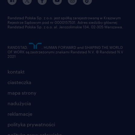
pracuj w randstad
dla dostawców
złóż CV
Randstad Polska Sp. z o.o. jest spółką zarejestrowaną w Krajowym
Rejestrze Sądowym pod nr 0000157531. Adres siedziby głównej
Randstad Polska Sp. z o.o. al. Jerozolimskie 134, 02-305 Warszawa.
RANDSTAD,
, HUMAN FORWARD and SHAPING THE WORLD
OF WORK są zastrzeżonymi znakami Randstad N.V. © Randstad N.V
2021
kontakt
ciasteczka
mapa strony
nadużycia
reklamacje
polityka prywatności
polityka praw człowieka