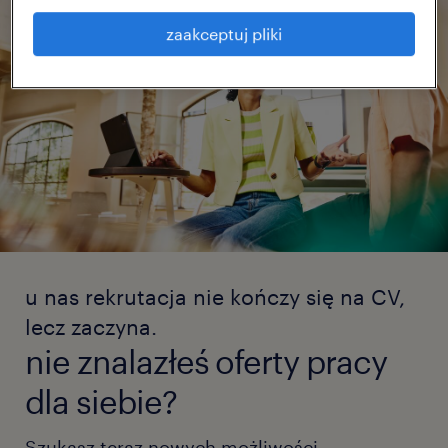
zaakceptuj pliki
u nas rekrutacja nie kończy się na CV,
lecz zaczyna.
nie znalazłeś oferty pracy
dla siebie?
Szukasz teraz nowych możliwości