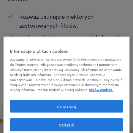
Rozważ usunięcie niektórych
zastosowanych filtrów.
Brakuje ofert pracy w danej lokalizacji?
Rozważ zwiększenie obszaru
Informacje o plikach cookies
poszukiwań?
Używamy plików cookies, aby zapewnić Ci doświadczenie dostosowane
do Twoich potrzeb, zdiagnozować problemy techniczne i pomóc nam
Zmień nazwę stanowiska albo słowa
ulepszyć naszą stronę internetową. Używamy ich również do oferowania
bardziej trafnych informacji podczas wyszukiwania. Możesz je
kluczowe i sprawdź, czy zostały zapisane
zaakceptować lub odrzucić albo kliknąć przycisk „dostosuj”, aby określić
poprawnie.
swój wybór. Możesz zmienić swoje ustawienia w dowolnym momencie.
Więcej informacji można znaleźć w naszej polityce
plików cookies.
dostosuj
odrzuć