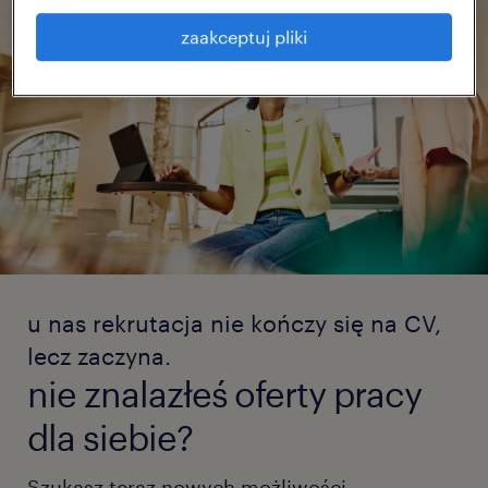
zaakceptuj pliki
u nas rekrutacja nie kończy się na CV,
lecz zaczyna.
nie znalazłeś oferty pracy
dla siebie?
Szukasz teraz nowych możliwości