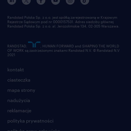
pracuj w randstad
dla dostawców
złóż CV
Randstad Polska Sp. z o.o. jest spółką zarejestrowaną w Krajowym
Rejestrze Sądowym pod nr 0000157531. Adres siedziby głównej
Randstad Polska Sp. z o.o. al. Jerozolimskie 134, 02-305 Warszawa.
RANDSTAD,
, HUMAN FORWARD and SHAPING THE WORLD
OF WORK są zastrzeżonymi znakami Randstad N.V. © Randstad N.V
2021
kontakt
ciasteczka
mapa strony
nadużycia
reklamacje
polityka prywatności
polityka praw człowieka