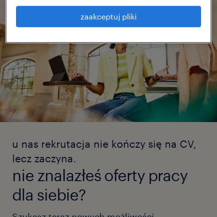
zaakceptuj pliki
u nas rekrutacja nie kończy się na CV,
lecz zaczyna.
nie znalazłeś oferty pracy
dla siebie?
Szukasz teraz nowych możliwości