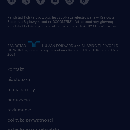
pracuj w randstad
dla dostawców
złóż CV
Randstad Polska Sp. z o.o. jest spółką zarejestrowaną w Krajowym
Rejestrze Sądowym pod nr 0000157531. Adres siedziby głównej
Randstad Polska Sp. z o.o. al. Jerozolimskie 134, 02-305 Warszawa.
RANDSTAD,
, HUMAN FORWARD and SHAPING THE WORLD
OF WORK są zastrzeżonymi znakami Randstad N.V. © Randstad N.V
2021
kontakt
ciasteczka
mapa strony
nadużycia
reklamacje
polityka prywatności
polityka praw człowieka