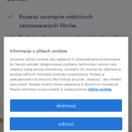
Rozważ usunięcie niektórych
zastosowanych filtrów.
Brakuje ofert pracy w danej lokalizacji?
Rozważ zwiększenie obszaru
Informacje o plikach cookies
poszukiwań?
Używamy plików cookies, aby zapewnić Ci doświadczenie dostosowane
do Twoich potrzeb, zdiagnozować problemy techniczne i pomóc nam
Zmień nazwę stanowiska albo słowa
ulepszyć naszą stronę internetową. Używamy ich również do oferowania
bardziej trafnych informacji podczas wyszukiwania. Możesz je
kluczowe i sprawdź, czy zostały zapisane
zaakceptować lub odrzucić albo kliknąć przycisk „dostosuj”, aby określić
poprawnie.
swój wybór. Możesz zmienić swoje ustawienia w dowolnym momencie.
Więcej informacji można znaleźć w naszej polityce
plików cookies.
dostosuj
odrzuć