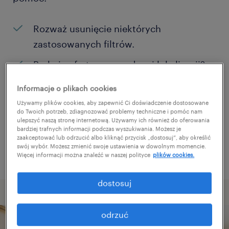
Rozważ usunięcie niektórych
zastosowanych filtrów.
Brakuje ofert pracy w danej lokalizacji?
Rozważ zwiększenie obszaru
Informacje o plikach cookies
poszukiwań?
Używamy plików cookies, aby zapewnić Ci doświadczenie dostosowane
do Twoich potrzeb, zdiagnozować problemy techniczne i pomóc nam
Zmień nazwę stanowiska albo słowa
ulepszyć naszą stronę internetową. Używamy ich również do oferowania
bardziej trafnych informacji podczas wyszukiwania. Możesz je
kluczowe i sprawdź, czy zostały zapisane
zaakceptować lub odrzucić albo kliknąć przycisk „dostosuj”, aby określić
poprawnie.
swój wybór. Możesz zmienić swoje ustawienia w dowolnym momencie.
Więcej informacji można znaleźć w naszej polityce
plików cookies.
dostosuj
odrzuć