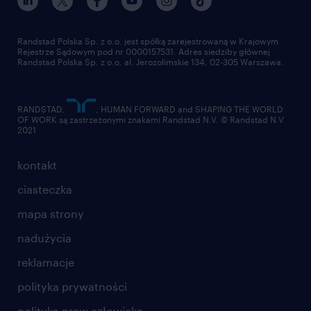
pracuj w randstad
dla dostawców
złóż CV
Randstad Polska Sp. z o.o. jest spółką zarejestrowaną w Krajowym
Rejestrze Sądowym pod nr 0000157531. Adres siedziby głównej
Randstad Polska Sp. z o.o. al. Jerozolimskie 134, 02-305 Warszawa.
RANDSTAD,
, HUMAN FORWARD and SHAPING THE WORLD
OF WORK są zastrzeżonymi znakami Randstad N.V. © Randstad N.V
2021
kontakt
ciasteczka
mapa strony
nadużycia
reklamacje
polityka prywatności
polityka praw człowieka