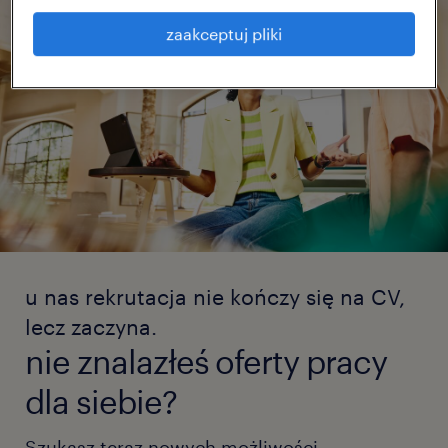
zaakceptuj pliki
u nas rekrutacja nie kończy się na CV,
lecz zaczyna.
nie znalazłeś oferty pracy
dla siebie?
Szukasz teraz nowych możliwości