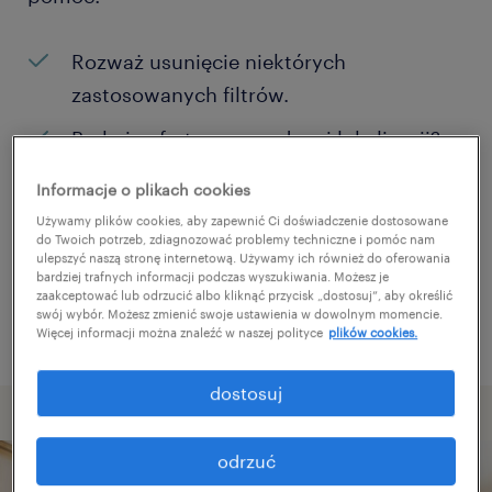
Rozważ usunięcie niektórych
zastosowanych filtrów.
Brakuje ofert pracy w danej lokalizacji?
Rozważ zwiększenie obszaru
Informacje o plikach cookies
poszukiwań?
Używamy plików cookies, aby zapewnić Ci doświadczenie dostosowane
do Twoich potrzeb, zdiagnozować problemy techniczne i pomóc nam
Zmień nazwę stanowiska albo słowa
ulepszyć naszą stronę internetową. Używamy ich również do oferowania
bardziej trafnych informacji podczas wyszukiwania. Możesz je
kluczowe i sprawdź, czy zostały zapisane
zaakceptować lub odrzucić albo kliknąć przycisk „dostosuj”, aby określić
poprawnie.
swój wybór. Możesz zmienić swoje ustawienia w dowolnym momencie.
Więcej informacji można znaleźć w naszej polityce
plików cookies.
dostosuj
odrzuć