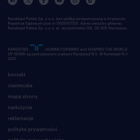
pracuj w randstad
dla dostawców
złóż CV
Randstad Polska Sp. z o.o. jest spółką zarejestrowaną w Krajowym
Rejestrze Sądowym pod nr 0000157531. Adres siedziby głównej
Randstad Polska Sp. z o.o. al. Jerozolimskie 134, 02-305 Warszawa.
RANDSTAD,
, HUMAN FORWARD and SHAPING THE WORLD
OF WORK są zastrzeżonymi znakami Randstad N.V. © Randstad N.V
2021
kontakt
ciasteczka
mapa strony
nadużycia
reklamacje
polityka prywatności
polityka praw człowieka