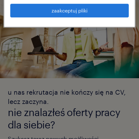
zaakceptuj pliki
u nas rekrutacja nie kończy się na CV,
lecz zaczyna.
nie znalazłeś oferty pracy
dla siebie?
Szukasz teraz nowych możliwości