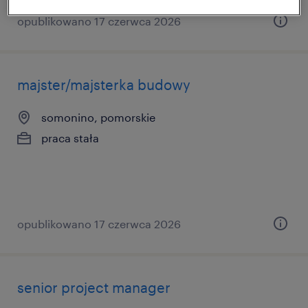
opublikowano 17 czerwca 2026
majster/majsterka budowy
somonino, pomorskie
praca stała
opublikowano 17 czerwca 2026
senior project manager