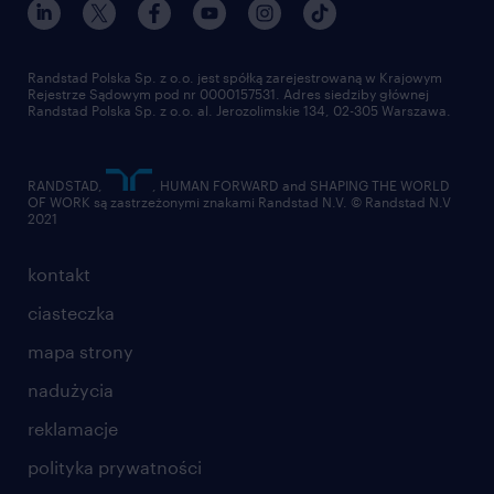
pracuj w randstad
dla dostawców
złóż CV
Randstad Polska Sp. z o.o. jest spółką zarejestrowaną w Krajowym
Rejestrze Sądowym pod nr 0000157531. Adres siedziby głównej
Randstad Polska Sp. z o.o. al. Jerozolimskie 134, 02-305 Warszawa.
RANDSTAD,
, HUMAN FORWARD and SHAPING THE WORLD
OF WORK są zastrzeżonymi znakami Randstad N.V. © Randstad N.V
2021
kontakt
ciasteczka
mapa strony
nadużycia
reklamacje
polityka prywatności