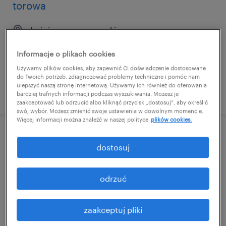
torowa
kościerzyna, pomorskie
praca stała
Informacje o plikach cookies
Używamy plików cookies, aby zapewnić Ci doświadczenie dostosowane
do Twoich potrzeb, zdiagnozować problemy techniczne i pomóc nam
ulepszyć naszą stronę internetową. Używamy ich również do oferowania
opublikowano 17 czerwca 2026
bardziej trafnych informacji podczas wyszukiwania. Możesz je
zaakceptować lub odrzucić albo kliknąć przycisk „dostosuj”, aby określić
swój wybór. Możesz zmienić swoje ustawienia w dowolnym momencie.
Więcej informacji można znaleźć w naszej polityce
plików cookies.
kierownik/kierowniczka robót - branża
dostosuj
torowa
kościerzyna, pomorskie
odrzuć
praca stała
zaakceptuj pliki