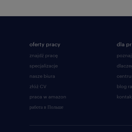
oferty pracy
dla p
znajdź pracę
poznaj
specjalizacje
dlacze
nasze biura
centr
złóż CV
blog r
praca w amazon
kontak
работа в Польше