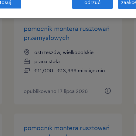
tosuj
odrzuć
zaakce
pomocnik montera rusztowań
przemysłowych
ostrzeszów, wielkopolskie
praca stała
€11,000 - €13,999 miesięcznie
opublikowano 17 lipca 2026
pomocnik montera rusztowań