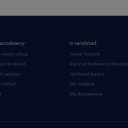
racodawcy
o randstad
 nasze usługi
nasza historia
go randstad
Instytut Badawczy Randst
um wiedzy
randstad award
andstad
dla mediów
t
dla dostawców