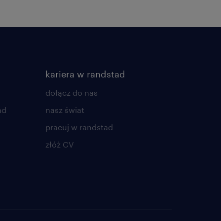
kariera w randstad
dołącz do nas
ad
nasz świat
pracuj w randstad
złóż CV