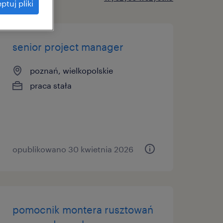
ptuj pliki
senior project manager
poznań, wielkopolskie
praca stała
opublikowano 30 kwietnia 2026
pomocnik montera rusztowań