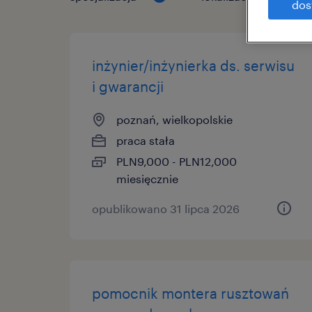
dos
inżynier/inżynierka ds. serwisu
i gwarancji
poznań, wielkopolskie
praca stała
PLN9,000 - PLN12,000
miesięcznie
opublikowano 31 lipca 2026
pomocnik montera rusztowań