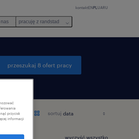
kontakt
EN
PL
UA
RU
 nas
pracuję z randstad
przeszukaj 8 ofert pracy
gnozować
ferowania
sortuj
knąć przycisk
cej informacji
wyczyść wszystko