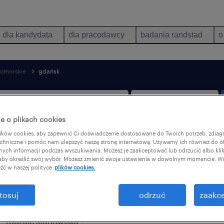
dla kandydata
dla pracodawcy
badania randstad
o
omorskie
gdańsk
e o plikach cookies
ków cookies, aby zapewnić Ci doświadczenie dostosowane do Twoich potrzeb, zdia
tylko praca zdalna
chniczne i pomóc nam ulepszyć naszą stronę internetową. Używamy ich również do o
afnych informacji podczas wyszukiwania. Możesz je zaakceptować lub odrzucić albo kli
 aby określić swój wybór. Możesz zmienić swoje ustawienia w dowolnym momencie. Wię
źć w naszej polityce
plików cookies.
ione dla Ciebie w Gdańsk, Pomorskie
tosuj
odrzuć
zaakce
rodzaje stanowiska