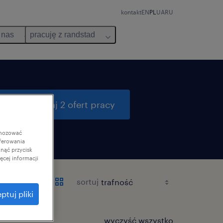
kontakt
EN
PL
UA
RU
 nas
pracuję z randstad
przeszukaj 2 ofert pracy
gnozować
ferowania
knąć przycisk
cej informacji
sortuj
ptuj pliki
wyczyść wszystko