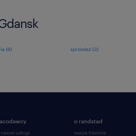
 Gdansk
ria
(
6
)
sprzedaż
(
3
)
racodawcy
o randstad
 nasze usługi
nasza historia