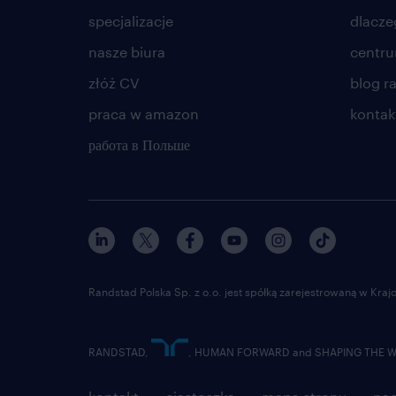
specjalizacje
dlacze
nasze biura
centr
złóż CV
blog r
praca w amazon
kontak
работа в Польше
Randstad Polska Sp. z o.o. jest spółką zarejestrowaną w Kr
RANDSTAD,
, HUMAN FORWARD and SHAPING THE WOR