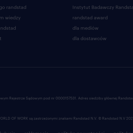
go randstad
Instytut Badawczy Randst
um wiedzy
randstad award
andstad
dla mediów
t
dla dostawców
ajowym Rejestrze Sądowym pod nr 0000157531. Adres siedziby głównej Randstad 
LD OF WORK są zastrzeżonymi znakami Randstad N.V. © Randstad N.V 202