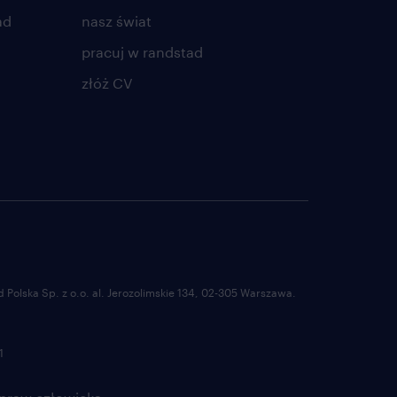
ad
nasz świat
pracuj w randstad
złóż CV
Polska Sp. z o.o. al. Jerozolimskie 134, 02-305 Warszawa.
1