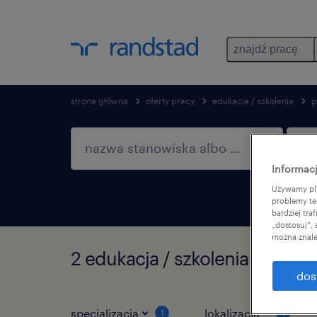
znajdź pracę
strona główna
oferty pracy
edukacja / szkolenia
p
Informacj
Używamy pli
problemy te
bardziej tr
„dostosuj”,
można znale
2 edukacja / szkolenia znalez
dos
specjalizacja
lokalizacja
1
1