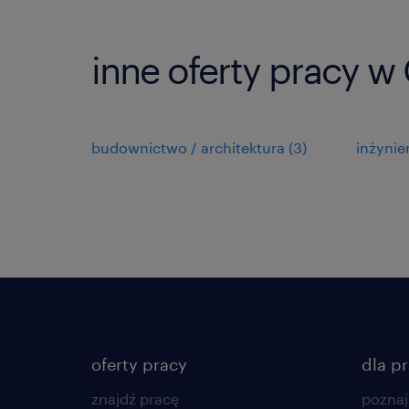
inne oferty pracy w
budownictwo / architektura
(
3
)
inżynie
oferty pracy
dla p
znajdź pracę
poznaj