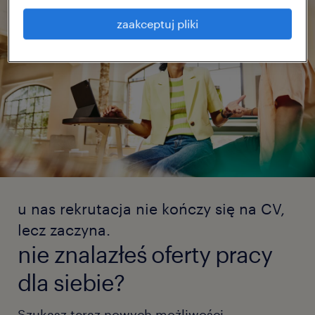
zaakceptuj pliki
u nas rekrutacja nie kończy się na CV,
lecz zaczyna.
nie znalazłeś oferty pracy
dla siebie?
Szukasz teraz nowych możliwości