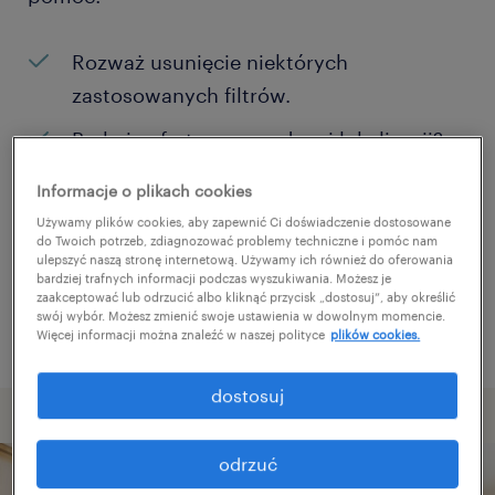
Rozważ usunięcie niektórych
zastosowanych filtrów.
Brakuje ofert pracy w danej lokalizacji?
Rozważ zwiększenie obszaru
Informacje o plikach cookies
poszukiwań?
Używamy plików cookies, aby zapewnić Ci doświadczenie dostosowane
do Twoich potrzeb, zdiagnozować problemy techniczne i pomóc nam
Zmień nazwę stanowiska albo słowa
ulepszyć naszą stronę internetową. Używamy ich również do oferowania
bardziej trafnych informacji podczas wyszukiwania. Możesz je
kluczowe i sprawdź, czy zostały zapisane
zaakceptować lub odrzucić albo kliknąć przycisk „dostosuj”, aby określić
poprawnie.
swój wybór. Możesz zmienić swoje ustawienia w dowolnym momencie.
Więcej informacji można znaleźć w naszej polityce
plików cookies.
dostosuj
odrzuć