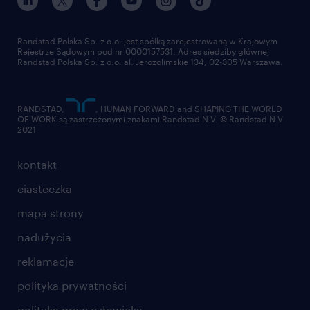
pracuj w randstad
dla dostawców
złóż CV
Randstad Polska Sp. z o.o. jest spółką zarejestrowaną w Krajowym
Rejestrze Sądowym pod nr 0000157531. Adres siedziby głównej
Randstad Polska Sp. z o.o. al. Jerozolimskie 134, 02-305 Warszawa.
RANDSTAD,
, HUMAN FORWARD and SHAPING THE WORLD
OF WORK są zastrzeżonymi znakami Randstad N.V. © Randstad N.V
2021
kontakt
ciasteczka
mapa strony
nadużycia
reklamacje
polityka prywatności
polityka praw człowieka