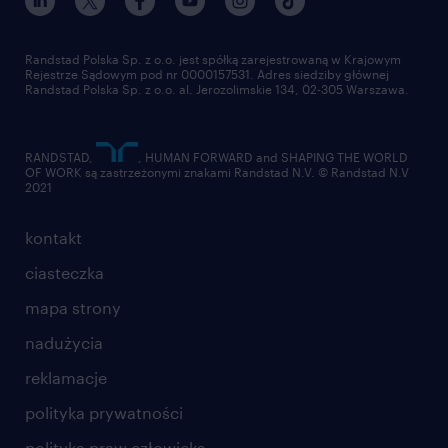
pracuj w randstad
dla dostawców
złóż CV
Randstad Polska Sp. z o.o. jest spółką zarejestrowaną w Krajowym
Rejestrze Sądowym pod nr 0000157531. Adres siedziby głównej
Randstad Polska Sp. z o.o. al. Jerozolimskie 134, 02-305 Warszawa.
RANDSTAD,
, HUMAN FORWARD and SHAPING THE WORLD
OF WORK są zastrzeżonymi znakami Randstad N.V. © Randstad N.V
2021
kontakt
ciasteczka
mapa strony
nadużycia
reklamacje
polityka prywatności
polityka praw człowieka