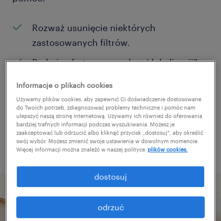
Rozważ usunięcie niektórych
zastosowanych filtrów.
Brakuje ofert pracy w danej lokalizacji?
Rozważ zwiększenie obszaru
Informacje o plikach cookies
poszukiwań?
Używamy plików cookies, aby zapewnić Ci doświadczenie dostosowane
do Twoich potrzeb, zdiagnozować problemy techniczne i pomóc nam
Zmień nazwę stanowiska albo słowa
ulepszyć naszą stronę internetową. Używamy ich również do oferowania
bardziej trafnych informacji podczas wyszukiwania. Możesz je
kluczowe i sprawdź, czy zostały zapisane
zaakceptować lub odrzucić albo kliknąć przycisk „dostosuj”, aby określić
poprawnie.
swój wybór. Możesz zmienić swoje ustawienia w dowolnym momencie.
Więcej informacji można znaleźć w naszej polityce
plików cookies.
dostosuj
odrzuć