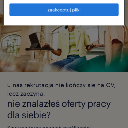
zaakceptuj pliki
u nas rekrutacja nie kończy się na CV,
lecz zaczyna.
nie znalazłeś oferty pracy
dla siebie?
Szukasz teraz nowych możliwości