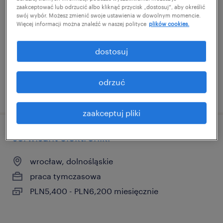
głównych
zaakceptować lub odrzucić albo kliknąć przycisk „dostosuj”, aby określić
swój wybór. Możesz zmienić swoje ustawienia w dowolnym momencie.
Więcej informacji można znaleźć w naszej polityce
plików cookies.
wrocław, dolnośląskie
praca tymczasowa
dostosuj
PLN5,580 - PLN6,380 miesięcznie
odrzuć
opublikowano 5 maja 2026
zaakceptuj pliki
serwisant elektroniki
wrocław, dolnośląskie
praca tymczasowa
PLN5,400 - PLN6,200 miesięcznie