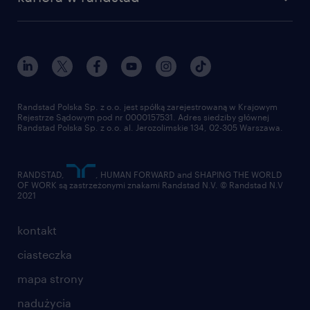
Instytut Badawczy Randstad
blog randstad
работа в Польше
dołącz do nas
randstad award
kontakt
nasz świat
dla mediów
pracuj w randstad
dla dostawców
złóż CV
Randstad Polska Sp. z o.o. jest spółką zarejestrowaną w Krajowym
Rejestrze Sądowym pod nr 0000157531. Adres siedziby głównej
Randstad Polska Sp. z o.o. al. Jerozolimskie 134, 02-305 Warszawa.
RANDSTAD,
, HUMAN FORWARD and SHAPING THE WORLD
OF WORK są zastrzeżonymi znakami Randstad N.V. © Randstad N.V
2021
kontakt
ciasteczka
mapa strony
nadużycia