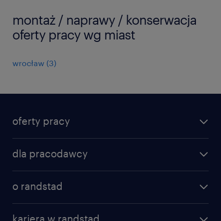
montaż / naprawy / konserwacja
oferty pracy wg miast
wrocław
(
3
)
oferty pracy
znajdź pracę
dla pracodawcy
specjalizacje
poznaj nasze usługi
nasze biura
o randstad
dlaczego randstad
złóż CV
nasza historia
centrum wiedzy
praca w amazon
kariera w randstad