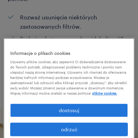
Rozważ usunięcie niektórych
zastosowanych filtrów.
Brakuje ofert pracy w danej lokalizacji?
Rozważ zwiększenie obszaru
Informacje o plikach cookies
poszukiwań?
Używamy plików cookies, aby zapewnić Ci doświadczenie dostosowane
do Twoich potrzeb, zdiagnozować problemy techniczne i pomóc nam
Zmień nazwę stanowiska albo słowa
ulepszyć naszą stronę internetową. Używamy ich również do oferowania
bardziej trafnych informacji podczas wyszukiwania. Możesz je
kluczowe i sprawdź, czy zostały zapisane
zaakceptować lub odrzucić albo kliknąć przycisk „dostosuj”, aby określić
poprawnie.
swój wybór. Możesz zmienić swoje ustawienia w dowolnym momencie.
Więcej informacji można znaleźć w naszej polityce
plików cookies.
dostosuj
odrzuć