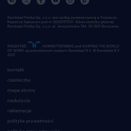
pracuj w randstad
dla dostawców
złóż CV
Randstad Polska Sp. z o.o. jest spółką zarejestrowaną w Krajowym
Rejestrze Sądowym pod nr 0000157531. Adres siedziby głównej
Randstad Polska Sp. z o.o. al. Jerozolimskie 134, 02-305 Warszawa.
RANDSTAD,
, HUMAN FORWARD and SHAPING THE WORLD
OF WORK są zastrzeżonymi znakami Randstad N.V. © Randstad N.V
2021
kontakt
ciasteczka
mapa strony
nadużycia
reklamacje
polityka prywatności
polityka praw człowieka