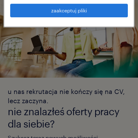
zaakceptuj pliki
u nas rekrutacja nie kończy się na CV,
lecz zaczyna.
nie znalazłeś oferty pracy
dla siebie?
Szukasz teraz nowych możliwości