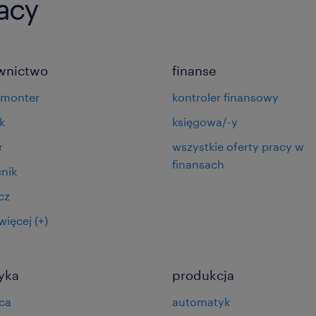
racy
wnictwo
finanse
omonter
kontroler finansowy
k
księgowa/-y
r
wszystkie oferty pracy w
finansach
nik
cz
więcej
(+)
tyka
produkcja
ca
automatyk