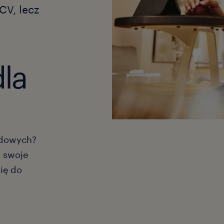
CV, lecz
dla
odowych?
ż swoje
się do