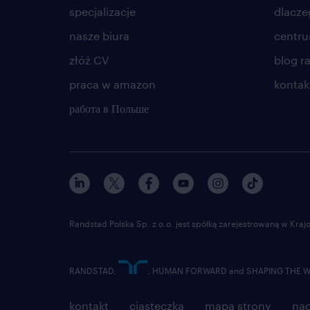
specjalizacje
dlacze
nasze biura
centr
złóż CV
blog r
praca w amazon
kontak
работа в Польше
Randstad Polska Sp. z o.o. jest spółką zarejestrowaną w Kr
RANDSTAD,
, HUMAN FORWARD and SHAPING THE WOR
kontakt
ciasteczka
mapa strony
nad