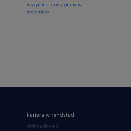
wszystkie oferty pracy w
sprzedaży
kariera w randstad
dołącz do nas