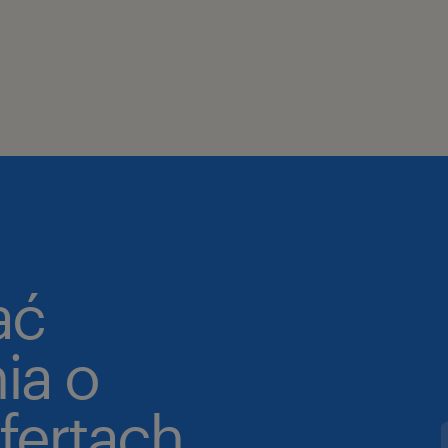
ać
ia o
fertach