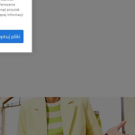
ferowania
knąć przycisk
cej informacji
ptuj pliki