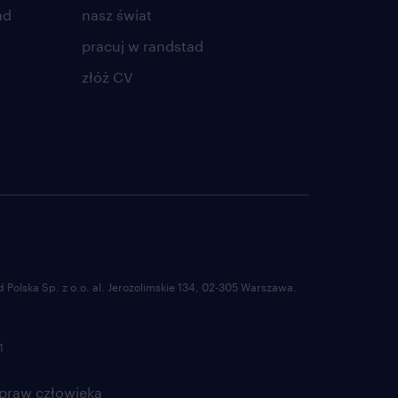
ad
nasz świat
pracuj w randstad
złóż CV
Polska Sp. z o.o. al. Jerozolimskie 134, 02-305 Warszawa.
1
 praw człowieka