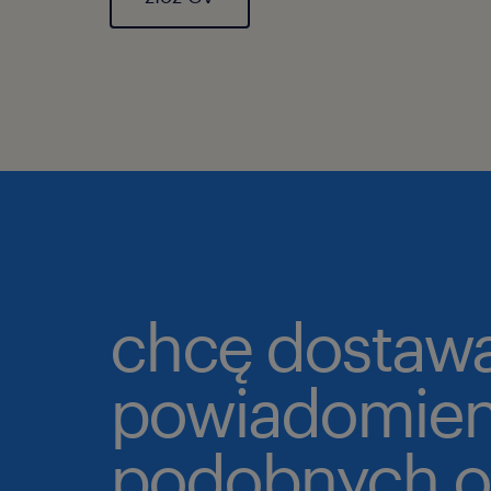
chcę dostaw
powiadomien
podobnych o