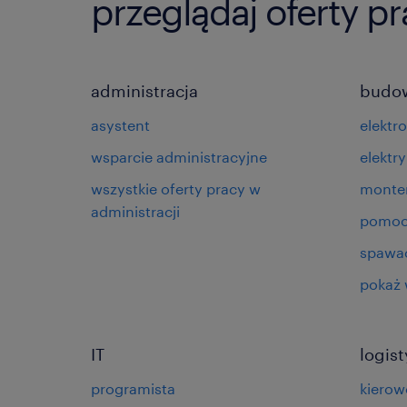
przeglądaj oferty p
administracja
budo
asystent
elektr
wsparcie administracyjne
elektry
wszystkie oferty pracy w
monte
administracji
pomoc
spawa
pokaż 
IT
logis
programista
kierow