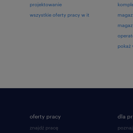
projektowanie
kompl
wszystkie oferty pracy w it
magaz
magazy
operat
pokaż 
oferty pracy
dla p
znajdź pracę
poznaj