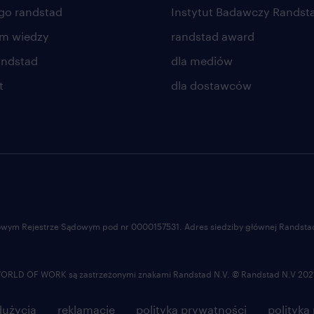
go randstad
Instytut Badawczy Randst
um wiedzy
randstad award
andstad
dla mediów
t
dla dostawców
ajowym Rejestrze Sądowym pod nr 0000157531. Adres siedziby głównej Randstad 
LD OF WORK są zastrzeżonymi znakami Randstad N.V. © Randstad N.V 202
użycia
reklamacje
polityka prywatności
polityka