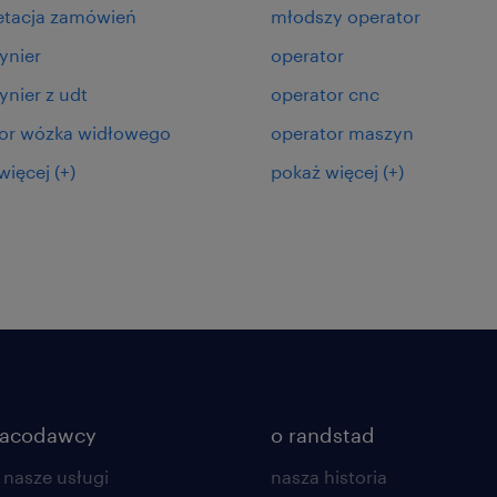
etacja zamówień
młodszy operator
ynier
operator
nier z udt
operator cnc
or wózka widłowego
operator maszyn
więcej
(+)
pokaż więcej
(+)
racodawcy
o randstad
 nasze usługi
nasza historia