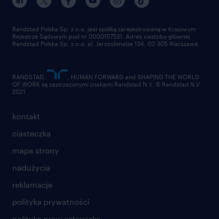
pracuj w randstad
dla dostawców
złóż CV
Randstad Polska Sp. z o.o. jest spółką zarejestrowaną w Krajowym
Rejestrze Sądowym pod nr 0000157531. Adres siedziby głównej
Randstad Polska Sp. z o.o. al. Jerozolimskie 134, 02-305 Warszawa.
RANDSTAD,
, HUMAN FORWARD and SHAPING THE WORLD
OF WORK są zastrzeżonymi znakami Randstad N.V. © Randstad N.V
2021
kontakt
ciasteczka
mapa strony
nadużycia
reklamacje
polityka prywatności
polityka praw człowieka