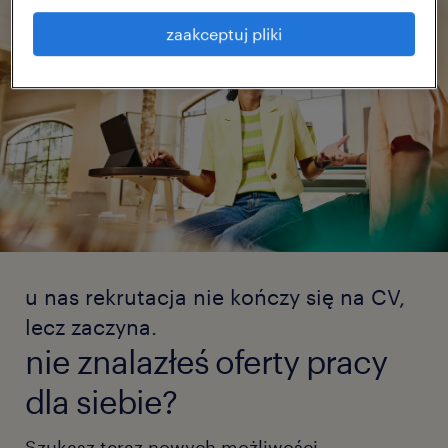
zaakceptuj pliki
u nas rekrutacja nie kończy się na CV,
lecz zaczyna.
nie znalazłeś oferty pracy
dla siebie?
Szukasz teraz nowych możliwości