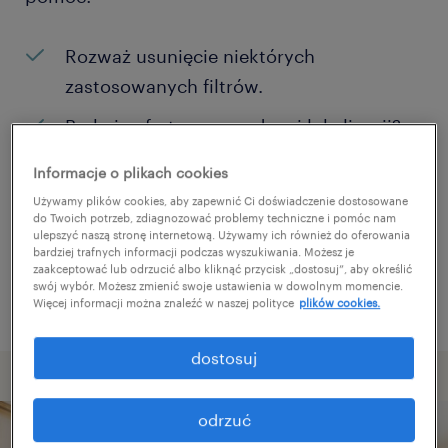
Rozważ usunięcie niektórych
zastosowanych filtrów.
Brakuje ofert pracy w danej lokalizacji?
Rozważ zwiększenie obszaru
Informacje o plikach cookies
poszukiwań?
Używamy plików cookies, aby zapewnić Ci doświadczenie dostosowane
do Twoich potrzeb, zdiagnozować problemy techniczne i pomóc nam
Zmień nazwę stanowiska albo słowa
ulepszyć naszą stronę internetową. Używamy ich również do oferowania
bardziej trafnych informacji podczas wyszukiwania. Możesz je
kluczowe i sprawdź, czy zostały zapisane
zaakceptować lub odrzucić albo kliknąć przycisk „dostosuj”, aby określić
poprawnie.
swój wybór. Możesz zmienić swoje ustawienia w dowolnym momencie.
Więcej informacji można znaleźć w naszej polityce
plików cookies.
dostosuj
odrzuć