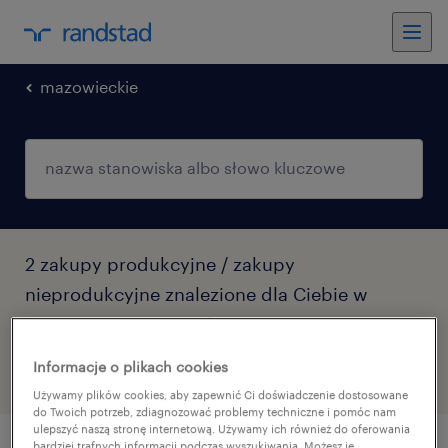
mazowieckie
2 zakupy produkcyjne / zakupy
nieprodukcyjne znalezione dla Ciebie w
Warszawa, Mazowieckie
Informacje o plikach cookies
filtr
2
Używamy plików cookies, aby zapewnić Ci doświadczenie dostosowane
do Twoich potrzeb, zdiagnozować problemy techniczne i pomóc nam
ulepszyć naszą stronę internetową. Używamy ich również do oferowania
bardziej trafnych informacji podczas wyszukiwania. Możesz je