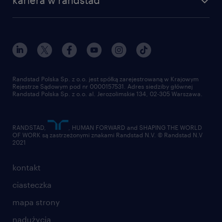
kariera w randstad
Instytut Badawczy Randstad
blog randstad
работа в Польше
dołącz do nas
randstad award
kontakt
nasz świat
dla mediów
pracuj w randstad
dla dostawców
złóż CV
Randstad Polska Sp. z o.o. jest spółką zarejestrowaną w Krajowym
Rejestrze Sądowym pod nr 0000157531. Adres siedziby głównej
Randstad Polska Sp. z o.o. al. Jerozolimskie 134, 02-305 Warszawa.
RANDSTAD,
, HUMAN FORWARD and SHAPING THE WORLD
OF WORK są zastrzeżonymi znakami Randstad N.V. © Randstad N.V
2021
kontakt
ciasteczka
mapa strony
nadużycia