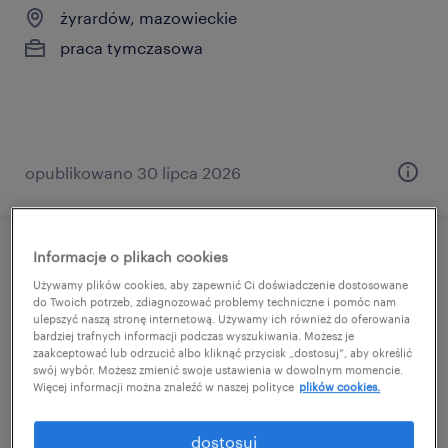
żyrardów, mazowieckie
praca tymczasowa
opublikowano 30 lipca 2026
Informacje o plikach cookies
pracownik magazynu k/m/n
Używamy plików cookies, aby zapewnić Ci doświadczenie dostosowane
do Twoich potrzeb, zdiagnozować problemy techniczne i pomóc nam
wypędy, mazowieckie
ulepszyć naszą stronę internetową. Używamy ich również do oferowania
bardziej trafnych informacji podczas wyszukiwania. Możesz je
praca tymczasowa
zaakceptować lub odrzucić albo kliknąć przycisk „dostosuj”, aby określić
swój wybór. Możesz zmienić swoje ustawienia w dowolnym momencie.
Więcej informacji można znaleźć w naszej polityce
plików cookies.
dostosuj