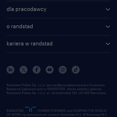
znajdź pracę
dla pracodawcy
specjalizacje
poznaj nasze usługi
nasze biura
o randstad
dlaczego randstad
złóż CV
nasza historia
centrum wiedzy
praca w amazon
kariera w randstad
Instytut Badawczy Randstad
blog randstad
работа в Польше
dołącz do nas
randstad award
kontakt
nasz świat
dla mediów
pracuj w randstad
dla dostawców
złóż CV
Randstad Polska Sp. z o.o. jest spółką zarejestrowaną w Krajowym
Rejestrze Sądowym pod nr 0000157531. Adres siedziby głównej
Randstad Polska Sp. z o.o. al. Jerozolimskie 134, 02-305 Warszawa.
RANDSTAD,
, HUMAN FORWARD and SHAPING THE WORLD
OF WORK są zastrzeżonymi znakami Randstad N.V. © Randstad N.V