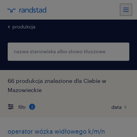
produkcja
66 produkcja znalezione dla Ciebie w
Mazowieckie
filtr
2
operator wózka widłowego k/m/n