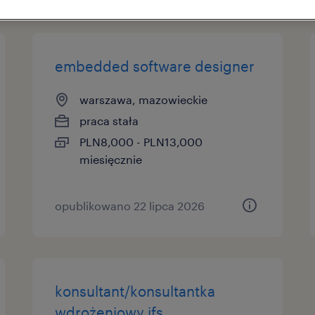
embedded software designer
warszawa, mazowieckie
praca stała
PLN8,000 - PLN13,000
miesięcznie
opublikowano 22 lipca 2026
konsultant/konsultantka
wdrożeniowy ifs