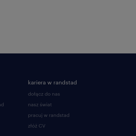
kariera w randstad
dołącz do nas
ad
nasz świat
pracuj w randstad
złóż CV