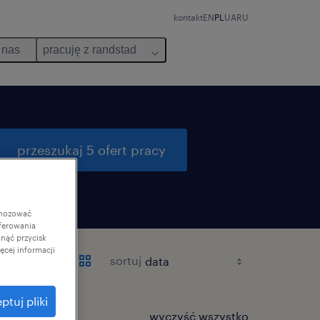
kontakt
EN
PL
UA
RU
 nas
pracuję z randstad
przeszukaj 5 ofert pracy
gnozować
ferowania
knąć przycisk
cej informacji
sortuj
ptuj pliki
wyczyść wszystko