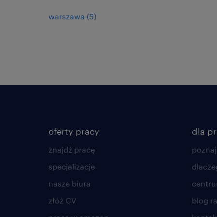
warszawa
(
5
)
oferty pracy
dla p
znajdź pracę
poznaj
specjalizacje
dlacze
nasze biura
centr
złóż CV
blog r