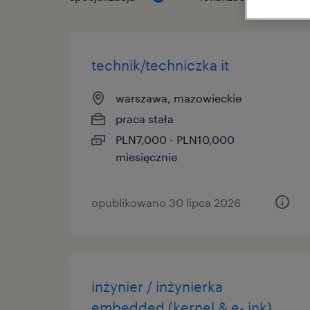
technik/techniczka it
warszawa, mazowieckie
praca stała
PLN7,000 - PLN10,000
miesięcznie
opublikowano 30 lipca 2026
inżynier / inżynierka
embedded (kernel & e- ink)