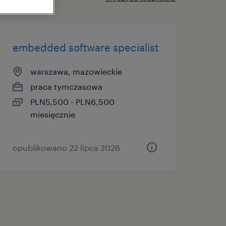
embedded software specialist
warszawa, mazowieckie
praca tymczasowa
PLN5,500 - PLN6,500
miesięcznie
opublikowano 22 lipca 2026