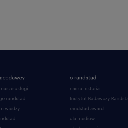
racodawcy
o randstad
 nasze usługi
nasza historia
go randstad
Instytut Badawczy Randst
um wiedzy
randstad award
andstad
dla mediów