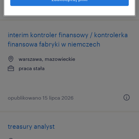
opublikowano 20 lipca 2026
interim kontroler finansowy / kontrolerka
finansowa fabryki w niemczech
warszawa, mazowieckie
praca stała
opublikowano 15 lipca 2026
treasury analyst