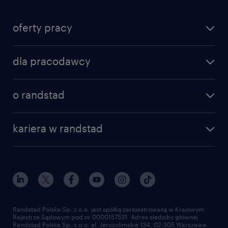
oferty pracy
znajdź pracę
dla pracodawcy
specjalizacje
poznaj nasze usługi
nasze biura
o randstad
dlaczego randstad
złóż CV
nasza historia
centrum wiedzy
praca w amazon
kariera w randstad
Instytut Badawczy Randstad
blog randstad
работа в Польше
dołącz do nas
randstad award
kontakt
nasz świat
dla mediów
pracuj w randstad
dla dostawców
złóż CV
Randstad Polska Sp. z o.o. jest spółką zarejestrowaną w Krajowym
Rejestrze Sądowym pod nr 0000157531. Adres siedziby głównej
Randstad Polska Sp. z o.o. al. Jerozolimskie 134, 02-305 Warszawa.