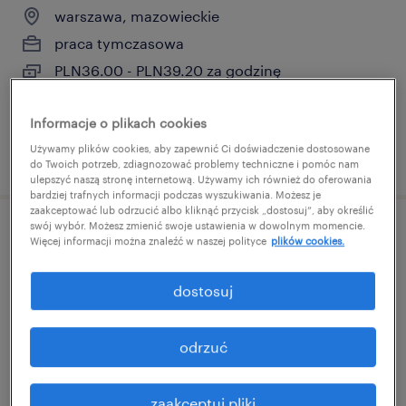
warszawa, mazowieckie
praca tymczasowa
PLN36.00 - PLN39.20 za godzinę
Informacje o plikach cookies
Używamy plików cookies, aby zapewnić Ci doświadczenie dostosowane
opublikowano 22 lipca 2026
do Twoich potrzeb, zdiagnozować problemy techniczne i pomóc nam
ulepszyć naszą stronę internetową. Używamy ich również do oferowania
bardziej trafnych informacji podczas wyszukiwania. Możesz je
zaakceptować lub odrzucić albo kliknąć przycisk „dostosuj”, aby określić
swój wybór. Możesz zmienić swoje ustawienia w dowolnym momencie.
stażysta w dziale finansów
Więcej informacji można znaleźć w naszej polityce
plików cookies.
poznań, wielkopolskie
dostosuj
praca tymczasowa
PLN36.00 - PLN39.20 za godzinę
odrzuć
zaakceptuj pliki