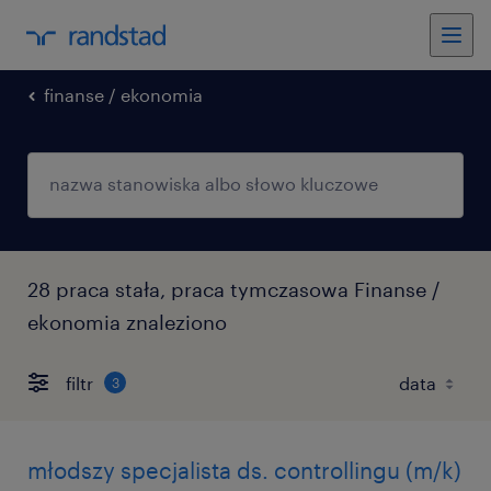
finanse / ekonomia
28 praca stała, praca tymczasowa Finanse /
ekonomia znaleziono
filtr
3
młodszy specjalista ds. controllingu (m/k)